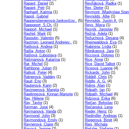
Rapant, Daniel
(2)
Reviľáková, Radka
(1)
Rapant, Petr
(1)
Rex, Dieter
(1)
Raphaell, Katrina
(1)
Reymont, Wladyslaw Stan
Rapoš, Gabriel
Reynolds, Allie
(1)
Rappensbergerová-Jankovičov..
(5)
Reynolds, Justin A.
(1)
Rappoport, S.Ch.
(1)
Reys, Maya
(1)
Rapport, Michael
(1)
Rezník, Jaroslav
(5)
Rashid, Mark
(1)
Režná, Adela
(1)
Rasputin, Valentin
(5)
Režuchová, Desana
(4)
Rastrigin, Leonard Andrejev..
(1)
Rheinwaldová, Eva
(1)
Rašková, Andrea
(1)
Riabinina, Lýdia
(1)
Rašla, Anton
(1)
Ribnikarová, Jara
(1)
Rašlová, Ľuboslava
(1)
Ricciová, Dolores
(1)
Rašmanová, Katarína
(1)
Rice, Anne
(1)
Rat, Michel
(1)
Rice, David Talbot
(1)
Rathbone, Julian
(1)
Riceová, Luanne
(4)
Ratkoš, Peter
(4)
Rickards, John
(1)
Ratnerová, Vaddey
(1)
Riddell, Chris
(2)
Raud, Eno
(3)
Riddle, A. G.
(4)
Rauterová, Karin
(2)
Riding, Alan
(1)
Ravingerová, Margita
(2)
Ridpath, Ian
(1)
Rawlingsová, Kinnan Marjorie
(1)
Ridpath, Michael
(6)
Ray, Hélene
(1)
Ridziová, Erika
(6)
Ray, Taylor
(1)
Riečan, Beloslav
(1)
Raýman, Juraj
(4)
Riečanská, Lena
Raýmanová, Vanda
(2)
Rieder, Heinz
(1)
Raymond, John
(3)
Riedmiller, Andreas
(1)
Raymondová, Emily
(1)
Riegerová, Birgit
(4)
Raynerová, Claire
(5)
Ries, Michala
Rayová, Jeanne
(2)
Rietzler, Stefanie
(1)