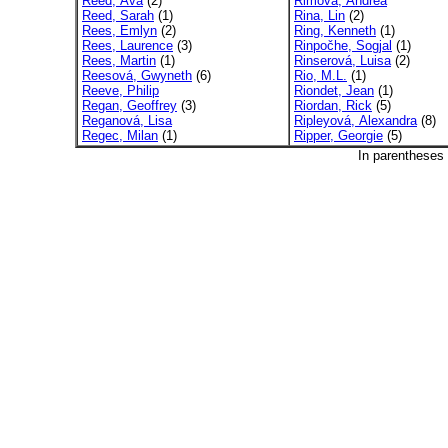
Reed, Ava
(2)
Rimová, Andrea
Reed, Sarah
(1)
Rina, Lin
(2)
Rees, Emlyn
(2)
Ring, Kenneth
(1)
Rees, Laurence
(3)
Rinpočhe, Sogjal
(1)
Rees, Martin
(1)
Rinserová, Luisa
(2)
Reesová, Gwyneth
(6)
Rio, M.L.
(1)
Reeve, Philip
Riondet, Jean
(1)
Regan, Geoffrey
(3)
Riordan, Rick
(5)
Reganová, Lisa
Ripleyová, Alexandra
(8)
Regec, Milan
(1)
Ripper, Georgie
(5)
In parentheses