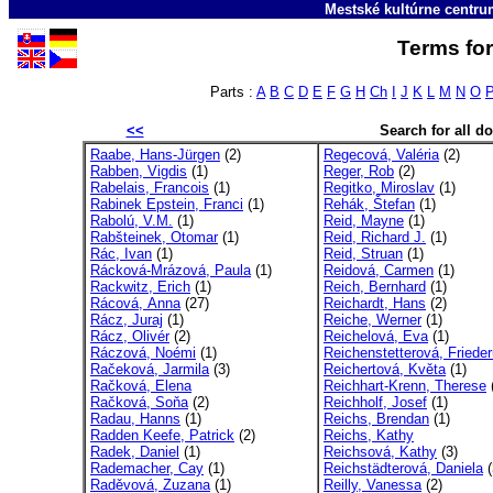
Mestské kultúrne centr
Terms for
Parts :
A
B
C
D
E
F
G
H
Ch
I
J
K
L
M
N
O
<<
Search for all 
Raabe, Hans-Jürgen
(2)
Regecová, Valéria
(2)
Rabben, Vigdis
(1)
Reger, Rob
(2)
Rabelais, Francois
(1)
Regitko, Miroslav
(1)
Rabinek Epstein, Franci
(1)
Rehák, Štefan
(1)
Rabolú, V.M.
(1)
Reid, Mayne
(1)
Rabšteinek, Otomar
(1)
Reid, Richard J.
(1)
Rác, Ivan
(1)
Reid, Struan
(1)
Rácková-Mrázová, Paula
(1)
Reidová, Carmen
(1)
Rackwitz, Erich
(1)
Reich, Bernhard
(1)
Rácová, Anna
(27)
Reichardt, Hans
(2)
Rácz, Juraj
(1)
Reiche, Werner
(1)
Rácz, Olivér
(2)
Reichelová, Eva
(1)
Ráczová, Noémi
(1)
Reichenstetterová, Friede
Račeková, Jarmila
(3)
Reichertová, Květa
(1)
Račková, Elena
Reichhart-Krenn, Therese
Račková, Soňa
(2)
Reichholf, Josef
(1)
Radau, Hanns
(1)
Reichs, Brendan
(1)
Radden Keefe, Patrick
(2)
Reichs, Kathy
Radek, Daniel
(1)
Reichsová, Kathy
(3)
Rademacher, Cay
(1)
Reichstädterová, Daniela
(
Raděvová, Zuzana
(1)
Reilly, Vanessa
(2)