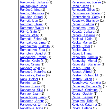
Rakowová, Barbara
(1)
Rennisonová, Louise
(3)
Rakšányiová, Jana
Renoir, Jean
(1)
Rakšová, Irina
(1)
Renouard, Gilles
(1)
Rakús, Stanislav
(5)
Renshawová, Winter
(3)
Rakušan, Ctirad
(1)
Rentzenbrink, Cathy
(1)
Rameš, Ivan
(1)
Repaský, Stanislav
(1)
Rammelt, Heinz
(1)
Repáš, Vladimír
(1)
Rammner, Walter
(1)
Repášová, Irena
(7)
Rämö, Satu
(3)
Repatá, Barbara
(1)
Ramos, Willy
(1)
Repatá, Katarína
(5)
Rampák, Zoltán
(3)
Repiská, Lýdia
(1)
Rampáková, Lima
(3)
Repka, Marian
(1)
Rampáková, Ľudmila
(7)
Repka, Peter
(1)
Rampasová, Zora
(1)
Repko, Jozef
Rampton, David S.
(1)
Repová, Hana
Randallová, Ronne
(1)
Repovská, Jarmila
(4)
Randle, Kevin D.
(1)
Repovský, Michal
(2)
Rando, Cinzia
(1)
Repovský, Stanislav
(1)
Randová, Ayn
(3)
Resch, Franz
(1)
Randová, Katarína
(1)
Ressel, Alfréd
(1)
Randuška, Dušan
(4)
Restak, Richard M.
(1)
Rank, Heiner
(1)
Resutík, Milan
(1)
Rankin, Ian
(2)
Resutíková, Kornélia
(1)
Rankov, Pavol
(3)
Rettinger, Dominik W.
(1)
Rannamaa, Silvi
(1)
Rettlová, Christine
(2)
Rannap, Jaan
(1)
Reuss, Gustáv
(1)
Ranschburg, Jenö
(1)
Reuss, Samuel
(1)
Ransome, Arthur
(2)
Revajová, Toňa
(6)
Ransonová, Emma
(1)
Revická, Katarína
(1)
Rapáková, Iveta
(1)
Revidi, Helena
(1)