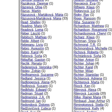
Razáková, Dagmar
(1)
Rievajová, Eva
(1)
Rázgová, Oľga
(2)
Rifbjerg, Klaus
(2)
Rázus, Martin
Rigbeyová, Liz
(1)
Rázusová - Martáková, Mária
(1)
Rigby, Ray
(1)
Rázusová-Martáková, Mária
(33)
Riggs, Ransom
(5)
Read, Shelley
(1)
Riha, Susanne
(1)
Reading, Mario
(2)
Richardson, Matthew
(1)
Readová, Lorna
(1)
Richardson, Rosamond
(1)
Réber, László
(1)
Richardsonová, Cheryl
(1)
Rebitsch, Mathias
(1)
Richarz, Klaus
(1)
Reble, Albert
(1)
Richman, Shira
(1)
Rebreanu, Liviu
(1)
Richmond, T.R.
(1)
Rebro, Augustín
(2)
Richmondová, Michelle
(1)
Rebro, Karol
(4)
Richová, Roberta
(1)
Rebrová, Soňa
(2)
Richtáriková, Soňa
(2)
Rébuffat, Gaston
(1)
Richter, Anton
(1)
Reclik, Renata
(1)
Richter, Johan
(4)
Redererová, Veronika
(30)
Richter, Karel
(3)
Rédey, Zoltán
(1)
Richter, Milan
Redfearnová, Suzanne
(2)
Richter, Stanislav
(1)
Redland, Jessica
(1)
Richterová, Adriena
(1)
Redlingerová, Alena
(57)
Richterová, Marta
(1)
Redlinová, Susann
(1)
Rijock, Ken
(1)
Redliňski, Edward
(1)
Rileyová, Alexa
(3)
Redman, Stuart
(2)
Rileyová, Lucinda
(20)
Redmerská, J.A.
(3)
Rilke, Rainer Maria
(3)
Redmond, Ian
(1)
Rimbaud, Jean Arthur
(2)
Redondová, Dolores
(2)
Rimingtonová, Stella
(1)
Redžovičová, Ľubica
(1)
Rimmerová, Kelly
(4)