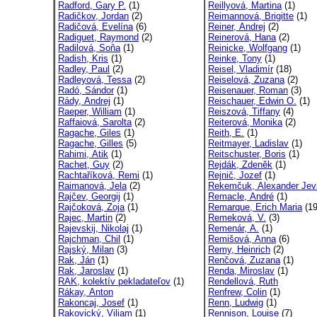
Radford, Gary P.
(1)
Reillyová, Martina
(1)
Radičkov, Jordan
(2)
Reimannová, Brigitte
(1)
Radičová, Evelína
(6)
Reiner, Andrej
(2)
Radiguet, Raymond
(2)
Reinerová, Hana
(2)
Radilová, Soňa
(1)
Reinicke, Wolfgang
(1)
Radish, Kris
(1)
Reinke, Tony
(1)
Radley, Paul
(2)
Reisel, Vladimír
(18)
Radleyová, Tessa
(2)
Reiselová, Zuzana
(2)
Radó, Sándor
(1)
Reisenauer, Roman
(3)
Rády, Andrej
(1)
Reischauer, Edwin O.
(1)
Raeper, William
(1)
Reiszová, Tiffany
(4)
Raffaiová, Sarolta
(2)
Reiterová, Monika
(2)
Ragache, Giles
(1)
Reith, E.
(1)
Ragache, Gilles
(5)
Reitmayer, Ladislav
(1)
Rahimi, Atik
(1)
Reitschuster, Boris
(1)
Rachet, Guy
(2)
Rejdák, Zdeněk
(1)
Rachtaříková, Remi
(1)
Rejnič, Jozef
(1)
Raimanová, Jela
(2)
Rekemčuk, Alexander Jevs
Rajčev, Georgij
(1)
Remacle, André
(1)
Rajčoková, Zoja
(1)
Remarque, Erich Maria
(19
Rajec, Martin
(2)
Remeková, V.
(3)
Rajevskij, Nikolaj
(1)
Remenár, A.
(1)
Rajchman, Chil
(1)
Remišová, Anna
(6)
Rajský, Milan
(3)
Remy, Heinrich
(2)
Rak, Ján
(1)
Renčová, Zuzana
(1)
Rak, Jaroslav
(1)
Renda, Miroslav
(1)
RAK, kolektív pekladateľov
(1)
Rendellová, Ruth
Rákay, Anton
Renfrew, Colin
(1)
Rakoncaj, Josef
(1)
Renn, Ludwig
(1)
Rakovický, Viliam
(1)
Rennison, Louise
(7)