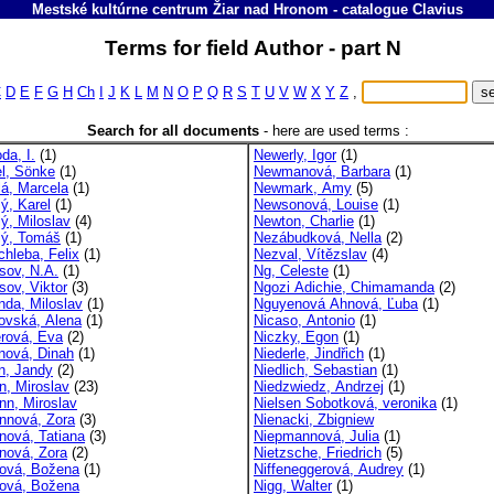
Mestské kultúrne centrum Žiar nad Hronom
-
catalogue
Clavius
Terms for field Author - part N
C
D
E
F
G
H
Ch
I
J
K
L
M
N
O
P
Q
R
S
T
U
V
W
X
Y
Z
,
Search for all documents
-
here are used terms :
da, I.
(1)
Newerly, Igor
(1)
el, Sönke
(1)
Newmanová, Barbara
(1)
lá, Marcela
(1)
Newmark, Amy
(5)
ý, Karel
(1)
Newsonová, Louise
(1)
ý, Miloslav
(4)
Newton, Charlie
(1)
lý, Tomáš
(1)
Nezábudková, Nella
(2)
chleba, Felix
(1)
Nezval, Vítězslav
(4)
sov, N.A.
(1)
Ng, Celeste
(1)
sov, Viktor
(3)
Ngozi Adichie, Chimamanda
(2)
nda, Miloslav
(1)
Nguyenová Ahnová, Ľuba
(1)
ovská, Alena
(1)
Nicaso, Antonio
(1)
erová, Eva
(2)
Niczky, Egon
(1)
nová, Dinah
(1)
Niederle, Jindřich
(1)
n, Jandy
(2)
Niedlich, Sebastian
(1)
, Miroslav
(23)
Niedzwiedz, Andrzej
(1)
n, Miroslav
Nielsen Sobotková, veronika
(1)
nová, Zora
(3)
Nienacki, Zbigniew
ová, Tatiana
(3)
Niepmannová, Julia
(1)
ová, Zora
(2)
Nietzsche, Friedrich
(5)
ová, Božena
(1)
Niffeneggerová, Audrey
(1)
ová, Božena
Nigg, Walter
(1)