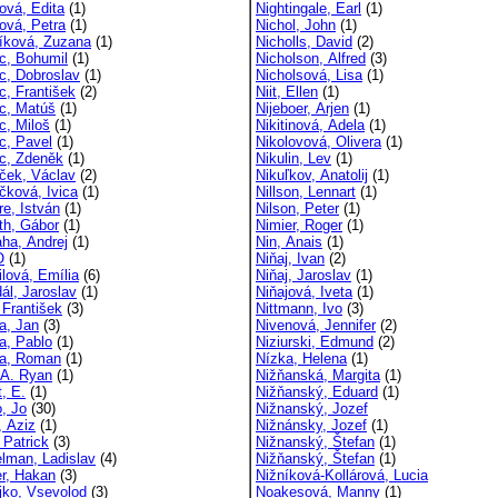
vá, Edita
(1)
Nightingale, Earl
(1)
vá, Petra
(1)
Nichol, John
(1)
ková, Zuzana
(1)
Nicholls, David
(2)
, Bohumil
(1)
Nicholson, Alfred
(3)
, Dobroslav
(1)
Nicholsová, Lisa
(1)
, František
(2)
Niit, Ellen
(1)
c, Matúš
(1)
Nijeboer, Arjen
(1)
, Miloš
(1)
Nikitinová, Adela
(1)
, Pavel
(1)
Nikolovová, Olivera
(1)
c, Zdeněk
(1)
Nikulin, Lev
(1)
ek, Václav
(2)
Nikuľkov, Anatolij
(1)
ková, Ivica
(1)
Nillson, Lennart
(1)
e, István
(1)
Nilson, Peter
(1)
h, Gábor
(1)
Nimier, Roger
(1)
ha, Andrej
(1)
Nin, Anais
(1)
O
(1)
Niňaj, Ivan
(2)
lová, Emília
(6)
Niňaj, Jaroslav
(1)
ál, Jaroslav
(1)
Niňajová, Iveta
(1)
 František
(3)
Nittmann, Ivo
(3)
a, Jan
(3)
Nivenová, Jennifer
(2)
a, Pablo
(1)
Niziurski, Edmund
(2)
a, Roman
(1)
Nízka, Helena
(1)
 A. Ryan
(1)
Nižňanská, Margita
(1)
, E.
(1)
Nižňanský, Eduard
(1)
, Jo
(30)
Nižnanský, Jozef
, Aziz
(1)
Nižnánsky, Jozef
(1)
 Patrick
(3)
Nižnanský, Štefan
(1)
lman, Ladislav
(4)
Nižňanský, Štefan
(1)
r, Hakan
(3)
Nižníková-Kollárová, Lucia
jko, Vsevolod
(3)
Noakesová, Manny
(1)