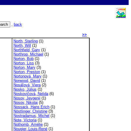
,
back
>>
North, Sterling
(1)
North, Will
(1)
Northfield, Gary
(1)
Northrop, Michael
(1)
Norton, Bob
(1)
Norton, Liss
(3)
Norton, Mary
(3)
Norton, Preston
(1)
Nortonová, Mary
(1)
Norwood, David
(1)
Nosáľová, Viera
(2)
Nosko, Július
(1)
Noskovičová, Nelida
(6)
Nosov, Jevgenij
(1)
Nosov, Nikolaj
(5)
Nossack, Hans Erich
(1)
Nöstlinger, Christine
(3)
Nostradamus, Michel
(1)
Note, Victoria
(1)
Nothomb, Amélie
(1)
Nougier, Louis-René
(1)