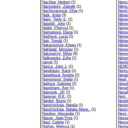
Nachbar, Herbert
(1)
Nemco
Náchodský, Zdeněk
(1)
Němco
Nachtmannová, Oľga
(1)
Nemčí
Naik, Anita
(3)
Němec
Naim, Teldy S.
(1)
Němec
Naisbitt, John
(1)
Němec
Najbrt, Přemysl
(1)
Neme
Najmanová, Diana
(1)
Němec
Najšlová, Lucia
(1)
Nemec
Najt, Tomáš
(1)
Něme
Nakamurová, Kiharu
(1)
Němeč
Nakládal, Miroslav
(1)
Nemeč
Nakonečný, Milan
(8)
Nemer
Nalkowska, Zofia
(1)
Német
námet
(1)
Nemla
Nance, John J.
(1)
NEM
Nandrásky, Karol
(1)
Nemsi
Nanettiová, Angela
(2)
Nenad
Nangonová, Stella
(1)
Nepil,
Naňová, Gabriela
(2)
Nerud
Napolitano, Ann
(1)
Nerud
Náprstek, Jiří
(1)
Nerud
Narayan, R.K.
(1)
Nerz,
Nardini, Bruno
(1)
Nesbit
Naročnickaja, Natalia
(1)
Nesbo
Naročnickaja, Natalia Alexe..
(1)
Nesin
Nasibov, Alexander
(1)
Ness,
Nasse, Jean-Yves
(1)
Nesse
Nast, Colette
(1)
Nesse
Nathan, Melissa
(1)
Nesta