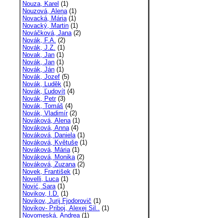
Nouza, Karel
(1)
Nouzová, Alena
(1)
Novacká, Mária
(1)
Novacký, Martin
(1)
Nováčková, Jana
(2)
Novák, F.A.
(2)
Novák, J.Z.
(1)
Novak, Jan
(1)
Novák, Jan
(1)
Novák, Ján
(1)
Novák, Jozef
(5)
Novák, Luděk
(1)
Novák, Ľudovít
(4)
Novák, Petr
(3)
Novák, Tomáš
(4)
Novák, Vladimír
(2)
Nováková, Alena
(1)
Nováková, Anna
(4)
Nováková, Daniela
(1)
Nováková, Květuše
(1)
Nováková, Mária
(1)
Nováková, Monika
(2)
Nováková, Zuzana
(2)
Novek, František
(1)
Novelli, Luca
(1)
Nović, Sara
(1)
Novikov, I.D.
(1)
Novikov, Jurij Fjodorovič
(1)
Novikov- Priboj, Alexej Sil..
(1)
Novomeská, Andrea
(1)