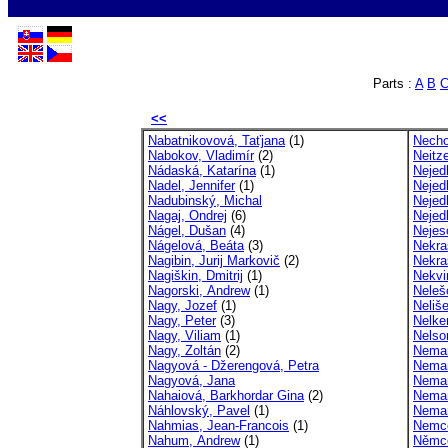
Parts :
A
B
<<
Nabatnikovová, Taťjana
(1)
Necho
Nabokov, Vladimír
(2)
Neitz
Nádaská, Katarína
(1)
Nejed
Nadel, Jennifer
(1)
Nejedl
Nadubinský, Michal
Nejedl
Nagaj, Ondrej
(6)
Nejed
Nágel, Dušan
(4)
Nejes
Nágelová, Beáta
(3)
Nekra
Nagibin, Jurij Markovič
(2)
Nekra
Nagiškin, Dmitrij
(1)
Nekvi
Nagorski, Andrew
(1)
Neleš
Nagy, Jozef
(1)
Neliš
Nagy, Peter
(3)
Nelke
Nagy, Viliam
(1)
Nelso
Nagy, Zoltán
(2)
Neman
Nagyová - Džerengová, Petra
Neman
Nagyová, Jana
Neman
Nahaiová, Barkhordar Gina
(2)
Neman
Náhlovský, Pavel
(1)
Neman
Nahmias, Jean-Francois
(1)
Nemc
Nahum, Andrew
(1)
Němc