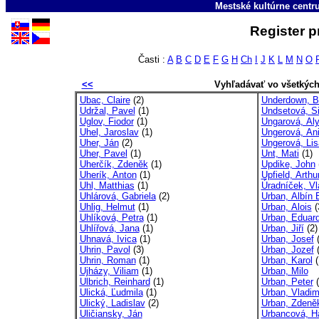
Mestské kultúrne cent
Register p
Časti :
A
B
C
D
E
F
G
H
Ch
I
J
K
L
M
N
O
<<
Vyhľadávať vo všetkýc
Ubac, Claire
(2)
Underdown, B
Udržal, Pavel
(1)
Undsetová, Si
Uglov, Fiodor
(1)
Ungarová, Al
Uhel, Jaroslav
(1)
Ungerová, Ani
Uher, Ján
(2)
Ungerová, Lis
Uher, Pavel
(1)
Unt, Mati
(1)
Uherčík, Zdeněk
(1)
Updike, John
Uherík, Anton
(1)
Upfield, Arthu
Uhl, Matthias
(1)
Úradníček, Vl
Uhlárová, Gabriela
(2)
Urban, Albín 
Uhlig, Helmut
(1)
Urban, Alois
(
Uhlíková, Petra
(1)
Urban, Eduar
Uhlířová, Jana
(1)
Urban, Jiří
(2)
Uhnavá, Ivica
(1)
Urban, Josef
(
Uhrin, Pavol
(3)
Urban, Jozef
(
Uhrin, Roman
(1)
Urban, Karol
(
Ujházy, Viliam
(1)
Urban, Milo
Ulbrich, Reinhard
(1)
Urban, Peter
(
Ulická, Ľudmila
(1)
Urban, Vladim
Ulický, Ladislav
(2)
Urban, Zdeně
Uličiansky, Ján
Urbancová, H