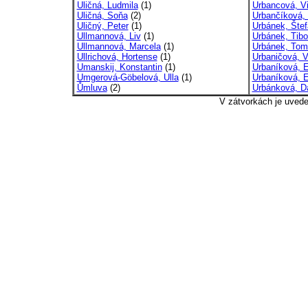
Uličná, Ludmila
(1)
Urbancová, Vi
Uličná, Soňa
(2)
Urbančíková, 
Uličný, Peter
(1)
Urbánek, Štef
Ullmannová, Liv
(1)
Urbánek, Tibo
Ullmannová, Marcela
(1)
Urbánek, Tom
Ullrichová, Hortense
(1)
Urbaničová, V
Umanskij, Konstantin
(1)
Urbaníková, 
Umgerová-Göbelová, Ulla
(1)
Urbaníková, E
Ůmluva
(2)
Urbánková, D
V zátvorkách je uved