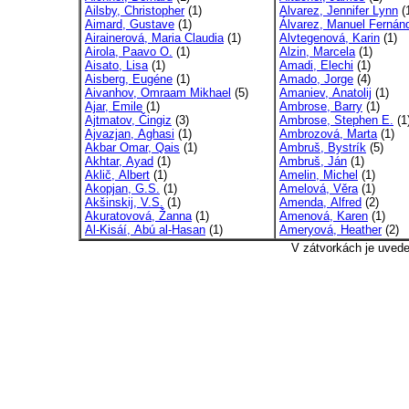
Ailsby, Christopher
(1)
Alvarez, Jennifer Lynn
(
Aimard, Gustave
(1)
Álvarez, Manuel Fernán
Airainerová, Maria Claudia
(1)
Alvtegenová, Karin
(1)
Airola, Paavo O.
(1)
Alzin, Marcela
(1)
Aisato, Lisa
(1)
Amadi, Elechi
(1)
Aisberg, Eugéne
(1)
Amado, Jorge
(4)
Aivanhov, Omraam Mikhael
(5)
Amaniev, Anatolij
(1)
Ajar, Emile
(1)
Ambrose, Barry
(1)
Ajtmatov, Čingiz
(3)
Ambrose, Stephen E.
(1
Ajvazjan, Aghasi
(1)
Ambrozová, Marta
(1)
Akbar Omar, Qais
(1)
Ambruš, Bystrík
(5)
Akhtar, Ayad
(1)
Ambruš, Ján
(1)
Aklič, Albert
(1)
Amelin, Michel
(1)
Akopjan, G.S.
(1)
Amelová, Věra
(1)
Akšinskij, V.S.
(1)
Amenda, Alfred
(2)
Akuratovová, Žanna
(1)
Amenová, Karen
(1)
Al-Kisáí, Abú al-Hasan
(1)
Ameryová, Heather
(2)
V zátvorkách je uved