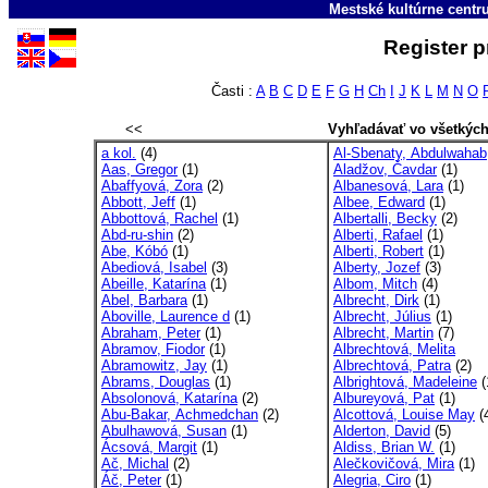
Mestské kultúrne cent
Register p
Časti :
A
B
C
D
E
F
G
H
Ch
I
J
K
L
M
N
O
<<
Vyhľadávať vo všetkýc
a kol.
(4)
Al-Sbenaty, Abdulwahab
Aas, Gregor
(1)
Aladžov, Čavdar
(1)
Abaffyová, Zora
(2)
Albanesová, Lara
(1)
Abbott, Jeff
(1)
Albee, Edward
(1)
Abbottová, Rachel
(1)
Albertalli, Becky
(2)
Abd-ru-shin
(2)
Alberti, Rafael
(1)
Abe, Kóbó
(1)
Alberti, Robert
(1)
Abediová, Isabel
(3)
Alberty, Jozef
(3)
Abeille, Katarína
(1)
Albom, Mitch
(4)
Abel, Barbara
(1)
Albrecht, Dirk
(1)
Aboville, Laurence d
(1)
Albrecht, Július
(1)
Abraham, Peter
(1)
Albrecht, Martin
(7)
Abramov, Fiodor
(1)
Albrechtová, Melita
Abramowitz, Jay
(1)
Albrechtová, Patra
(2)
Abrams, Douglas
(1)
Albrightová, Madeleine
(
Absolonová, Katarína
(2)
Albureyová, Pat
(1)
Abu-Bakar, Achmedchan
(2)
Alcottová, Louise May
(
Abulhawová, Susan
(1)
Alderton, David
(5)
Ácsová, Margit
(1)
Aldiss, Brian W.
(1)
Ač, Michal
(2)
Alečkovičová, Mira
(1)
Áč, Peter
(1)
Alegria, Ciro
(1)