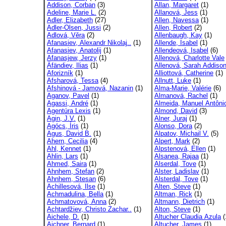
Addison, Corban
(3)
Allan, Margaret
(1)
Adeline, Marie L.
(2)
Allanová, Jess
(1)
Adler, Elizabeth
(27)
Allen, Navessa
(1)
Adler-Olsen, Jussi
(2)
Allen, Robert
(2)
Adlová, Věra
(2)
Allenbaugh, Kay
(1)
Afanasiev, Alexandr Nikolaj..
(1)
Allende, Isabel
(1)
Afanasiev, Anatolij
(1)
Allendeová, Isabel
(6)
Afanasjew, Jerzy
(1)
Allenová, Charlotte Vale
Äfändiev, Ilias
(1)
Allenová, Sarah Addiso
Aforizník
(1)
Alliottová, Catherine
(1)
Afsharová, Tessa
(4)
Allnutt, Luke
(1)
Afshinová - Jamová, Nazanin
(1)
Alma-Marie, Valérie
(6)
Aganov, Pavel
(1)
Almanová, Rachel
(1)
Agassi, André
(1)
Almeida, Manuel Antôni
Agentúra Lexis
(1)
Almond, David
(3)
Agin, J.V.
(1)
Alner, Juraj
(1)
Agócs, Íris
(1)
Alonso, Dora
(2)
Agus, David B.
(1)
Alpatov, Michail V.
(5)
Ahern, Cecilia
(4)
Alpert, Mark
(2)
Ahl, Kennet
(1)
Alpstenová, Ellen
(1)
Ahlin, Lars
(1)
Alsanea, Rajaa
(1)
Ahmed, Saira
(1)
Alserdal, Tove
(1)
Ahnhem, Stefan
(2)
Alster, Ladislav
(1)
Ahnhem, Stesan
(6)
Alsterdal, Tove
(1)
Achillesová, Ilse
(1)
Alten, Steve
(1)
Achmadulina, Bella
(1)
Altman, Rick
(1)
Achmatovová, Anna
(2)
Altmann, Dietrich
(1)
Achtardžiev, Christo Zachar..
(1)
Alton, Steve
(1)
Aichele, D.
(1)
Altucher Claudia Azula
(
Aichner, Bernard
(1)
Altucher, James
(1)