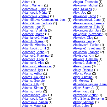
Adam
(1)
Alegría, Fernando
(1)
Adam, Wilhelm
(1)
Aleksejev, Michail
(1)
Adamcová, Jiřina
(1)
Aleš, Mikoláš
(1)
Adamcová, Mária
(1)
Alex, Joe
(2)
Adamcová, Zdenka
(1)
Alexander, Llyod
(1)
Adamčíková Kostolanská, Len..
(1)
Alexanderová, Jane
(1)
Adamčíková, Ľudmila
(1)
Alexanderová, Tamera
Adamec, Igor
(5)
Alexanderson, Filip
(1)
Adamec, Vladimír
(3)
Alexandrovskij, Jurij
(1)
Adámek, Martin
(1)
Alexejčuk, Alexander
(1)
Adamianová, Nora
(1)
Alexejev, Oleg
(1)
Adamík, Marek
(1)
Alexejev, Sergej
(1)
Adamiš, Miroslav
(1)
Alexievová, Ľubica
(1)
Adamkovič, Emil
(1)
Alexijevič, Svetlana
(1)
Adamová, Anna
(2)
Alexisová, Isabelle
(2)
Adamová, Karolina
(1)
Alexisová, Kim
(1)
Adamová, Olga
(1)
Alexová, Gabriela
(1)
Adamovič, Ales
(2)
Alexová, Sabine
(4)
Adamovič, Alexander
(1)
Alexy, Janko
(3)
Adamovič, Igor
(1)
Alexy, Rebeka
(1)
Adams, Arthur
(1)
Alfons, Peter
(2)
Adams, Douglas
(7)
Alger, Cristina
(1)
Adams, Georgie
Ali, Monica
(1)
Adams, Lilly
(1)
Alibert-Kouraguine, Dani
Adams, Simon
(1)
Alijev, Edem A.
(1)
Adams, Taylor
(2)
Alijev, Fazu
(1)
Adamsonová, Joy
(1)
Alimžanov, Anuar
(1)
Adamsová, Carrie
(2)
Alire Sáenz, Benjamin
(1
Adamsová, Susan
(1)
Allaby, Michael
(1)
Adámy, Matej
(1)
Allan, John
(1)