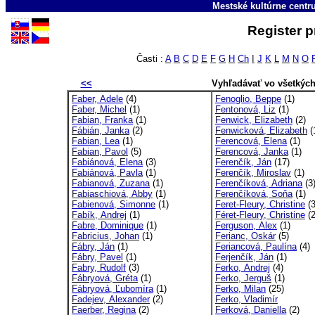
Mestské kultúrne cent
Register p
Časti :
A
B
C
D
E
F
G
H
Ch
I
J
K
L
M
N
O
<<
Vyhľadávať vo všetkýc
Faber, Adele
(4)
Fenoglio, Beppe
(1)
Faber, Michel
(1)
Fentonová, Liz
(1)
Fabian, Franka
(1)
Fenwick, Elizabeth
(2)
Fábián, Janka
(2)
Fenwicková, Elizabeth
(
Fabian, Lea
(1)
Ferencová, Elena
(1)
Fabian, Pavol
(5)
Ferencová, Janka
(1)
Fabiánová, Elena
(3)
Ferenčík, Ján
(17)
Fabiánová, Pavla
(1)
Ferenčík, Miroslav
(1)
Fabianová, Zuzana
(1)
Ferenčíková, Adriana
(3
Fabiaschiová, Abby
(1)
Ferenčíková, Soňa
(1)
Fabienová, Simonne
(1)
Feret-Fleury, Christine
(3
Fabík, Andrej
(1)
Féret-Fleury, Christine
(2
Fabre, Dominique
(1)
Ferguson, Alex
(1)
Fabricius, Johan
(1)
Ferianc, Oskár
(5)
Fábry, Ján
(1)
Feriancová, Paulína
(4)
Fábry, Pavel
(1)
Ferjenčík, Ján
(1)
Fabry, Rudolf
(3)
Ferko, Andrej
(4)
Fábryová, Gréta
(1)
Ferko, Jerguš
(1)
Fábryová, Ľubomíra
(1)
Ferko, Milan
(25)
Fadejev, Alexander
(2)
Ferko, Vladimír
Faerber, Regina
(2)
Ferková, Daniella
(2)