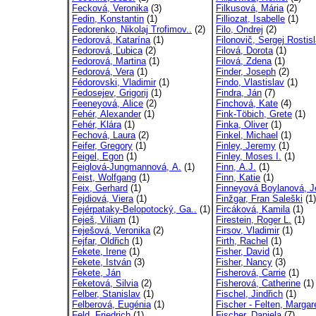
Fecková, Veronika
(3)
Filkusová, Mária
(2)
Fedin, Konstantin
(1)
Filliozat, Isabelle
(1)
Fedorenko, Nikolaj Trofimov..
(2)
Filo, Ondrej
(2)
Fedorová, Katarína
(1)
Filonovič, Sergej Rostisl
Fedorová, Ľubica
(2)
Filová, Dorota
(1)
Fedorová, Martina
(1)
Filová, Zdena
(1)
Fedorová, Vera
(1)
Finder, Joseph
(2)
Fédorovski, Vladimir
(1)
Findo, Vlastislav
(1)
Fedosejev, Grigorij
(1)
Findra, Ján
(7)
Feeneyová, Alice
(2)
Finchová, Kate
(4)
Fehér, Alexander
(1)
Fink-Töbich, Grete
(1)
Fehér, Klára
(1)
Finka, Oliver
(1)
Fechová, Laura
(2)
Finkel, Michael
(1)
Feifer, Gregory
(1)
Finley, Jeremy
(1)
Feigel, Egon
(1)
Finley, Moses I.
(1)
Feiglová-Jungmannová, A.
(1)
Finn, A.J.
(1)
Feist, Wolfgang
(1)
Finn, Katie
(1)
Feix, Gerhard
(1)
Finneyová Boylanová, Je
Fejdiová, Viera
(1)
Finžgar, Fran Saleški
(1)
Fejérpataky-Belopotocký, Ga..
(1)
Fircáková, Kamila
(1)
Feješ, Viliam
(1)
Firestein, Roger L.
(1)
Feješová, Veronika
(2)
Firsov, Vladimir
(1)
Fejfar, Oldřich
(1)
Firth, Rachel
(1)
Fekete, Irene
(1)
Fisher, David
(1)
Fekete, István
(3)
Fisher, Nancy
(3)
Fekete, Ján
Fisherová, Carrie
(1)
Feketová, Silvia
(2)
Fisherová, Catherine
(1)
Felber, Stanislav
(1)
Fischel, Jindřich
(1)
Felberová, Eugénia
(1)
Fischer - Felten, Margar
Feld, Friedrich
(1)
Fischer, Daniela
(7)