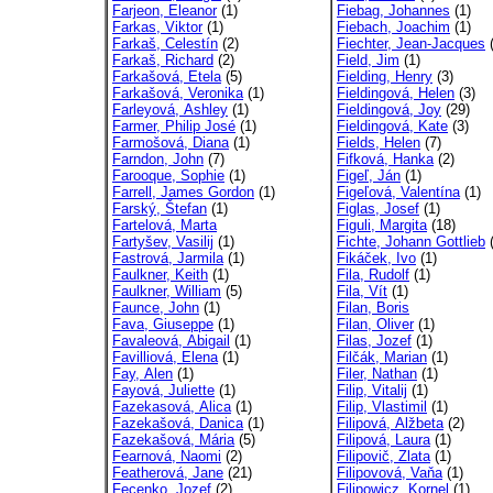
Farjeon, Eleanor
(1)
Fiebag, Johannes
(1)
Farkas, Viktor
(1)
Fiebach, Joachim
(1)
Farkaš, Celestín
(2)
Fiechter, Jean-Jacques
(
Farkaš, Richard
(2)
Field, Jim
(1)
Farkašová, Etela
(5)
Fielding, Henry
(3)
Farkašová, Veronika
(1)
Fieldingová, Helen
(3)
Farleyová, Ashley
(1)
Fieldingová, Joy
(29)
Farmer, Philip José
(1)
Fieldingová, Kate
(3)
Farmošová, Diana
(1)
Fields, Helen
(7)
Farndon, John
(7)
Fifková, Hanka
(2)
Farooque, Sophie
(1)
Figeľ, Ján
(1)
Farrell, James Gordon
(1)
Figeľová, Valentína
(1)
Farský, Štefan
(1)
Figlas, Josef
(1)
Fartelová, Marta
Figuli, Margita
(18)
Fartyšev, Vasilij
(1)
Fichte, Johann Gottlieb
(
Fastrová, Jarmila
(1)
Fikáček, Ivo
(1)
Faulkner, Keith
(1)
Fila, Rudolf
(1)
Faulkner, William
(5)
Fila, Vít
(1)
Faunce, John
(1)
Filan, Boris
Fava, Giuseppe
(1)
Filan, Oliver
(1)
Favaleová, Abigail
(1)
Filas, Jozef
(1)
Favilliová, Elena
(1)
Filčák, Marian
(1)
Fay, Alen
(1)
Filer, Nathan
(1)
Fayová, Juliette
(1)
Filip, Vitalij
(1)
Fazekasová, Alica
(1)
Filip, Vlastimil
(1)
Fazekašová, Danica
(1)
Filipová, Alžbeta
(2)
Fazekašová, Mária
(5)
Filipová, Laura
(1)
Fearnová, Naomi
(2)
Filipovič, Zlata
(1)
Featherová, Jane
(21)
Filipovová, Vaňa
(1)
Fecenko, Jozef
(2)
Filipowicz, Kornel
(1)