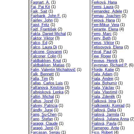
Fagnart, A.
(1)
Ferková, Hana
Fai, Pai Kit
(1)
Fermi, Laura
(1)
Faik, Sait
(1)
Fernandez, Adele
(1)
Fairbank, John F.
(1)
Fernau, Joachim
(2)
Fairley, John
(1)
Ferová, Hana
(1)
Faist, Fritz
(1)
Ferr-Mikur, Vera
(1)
Fajtl, František
(2)
Ferrante, Elena
(4)
Fakla, Daniel Michal
(1)
Ferro, Marc
(1)
Faktor, Viktor
(3)
Ferry, Beth
(1)
Falco, Ed
(2)
Ferus, Viktor
(1)
Falco, Laura Di
(1)
Fetisovová, Elena
(2)
Falcone, Giovanni
(1)
Féval, Paul
(2)
Falconer, Colin
(1)
Few, Roger
(1)
Faldbakken, Knut
(1)
Fexeus, Henrik
(3)
Faldbakken, Matias
(1)
Feynman, Richard P.
(6)
Falin, Valentin Michailovič
(1)
Fforde, Katie
(2)
Falk, Bennett
(1)
Fiala, Adam
(1)
Falla, Tim
(3)
Fiala, Andrej
(1)
Fallas, Carlos Luis
(1)
Fiala, Bohumír
(1)
Falťanová, Kristína
(3)
Fiala, Václav
(1)
Faltejsková, Lenka
(2)
Fiala, Vlastimil
(1)
Faltin, Michal
(1)
Fiala, Zdeněk
(1)
Faltus, Jozef
(1)
Fialková, Irina
(1)
Falvey, Patricia
(1)
Fialkowski, Konrad
(1)
Fándly, Juraj
(1)
Fiallová, Delia
(1)
Fang, Su-Chen
(1)
Fialová, Jarmila
(1)
Fano, Štefan
(1)
Fialová, Juliana Anna
(2
Faraggi, Claude
(1)
Fialová, Pavla
(1)
Faragó, Jenö
(1)
Fiamengo, Ante
(1)
Farcasan, Sergiu
(1)
Fico, Robert
(4)