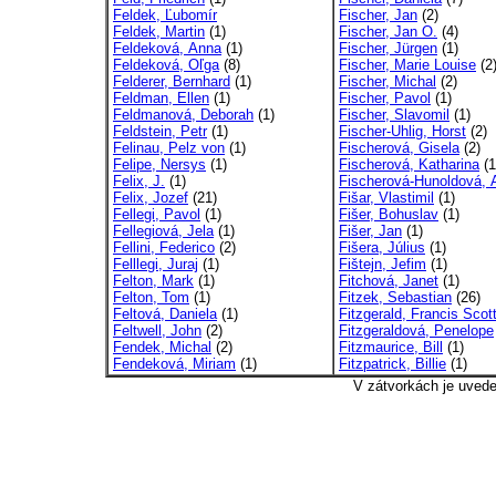
Feldek, Ľubomír
Fischer, Jan
(2)
Feldek, Martin
(1)
Fischer, Jan O.
(4)
Feldeková, Anna
(1)
Fischer, Jürgen
(1)
Feldeková, Oľga
(8)
Fischer, Marie Louise
(2
Felderer, Bernhard
(1)
Fischer, Michal
(2)
Feldman, Ellen
(1)
Fischer, Pavol
(1)
Feldmanová, Deborah
(1)
Fischer, Slavomil
(1)
Feldstein, Petr
(1)
Fischer-Uhlig, Horst
(2)
Felinau, Pelz von
(1)
Fischerová, Gisela
(2)
Felipe, Nersys
(1)
Fischerová, Katharina
(1
Felix, J.
(1)
Fischerová-Hunoldová, A
Felix, Jozef
(21)
Fišar, Vlastimil
(1)
Fellegi, Pavol
(1)
Fišer, Bohuslav
(1)
Fellegiová, Jela
(1)
Fišer, Jan
(1)
Fellini, Federico
(2)
Fišera, Július
(1)
Felllegi, Juraj
(1)
Fištejn, Jefim
(1)
Felton, Mark
(1)
Fitchová, Janet
(1)
Felton, Tom
(1)
Fitzek, Sebastian
(26)
Feltová, Daniela
(1)
Fitzgerald, Francis Scot
Feltwell, John
(2)
Fitzgeraldová, Penelope
Fendek, Michal
(2)
Fitzmaurice, Bill
(1)
Fendeková, Miriam
(1)
Fitzpatrick, Billie
(1)
V zátvorkách je uved