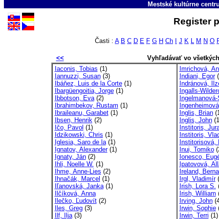
Mestské kultúrne cent
Register p
Časti :
A
B
C
D
E
F
G
H
Ch
I
J
K
L
M
N
O
<<
Vyhľadávať vo všetkýc
Iaconis, Tobias
(1)
Imrichová, A
Iannuzzi, Susan
(3)
Indiani, Egor
(
Ibáňez, Luis de la Corte
(1)
Indránová, Ilz
Ibargüengoitia, Jorge
(1)
Ingalls-Wilder
Ibbotson, Eva
(2)
Ingelmanová-
Ibrahimbekov, Rustam
(1)
Ingenheimová,
Ibraileanu, Garabet
(1)
Inglis, Brian
(
Ibsen, Henrik
(2)
Inglis, John
(1
Ičo, Pavol
(1)
Institoris, Jura
Idzikowski, Chris
(1)
Institoris, Vla
Iglesia, Saro de la
(1)
Institorisová,
Ignatov, Alexander
(1)
Inui, Tomiko
(
Ignaty, Ján
(2)
Ionesco, Eug
Ihli, Noelle W.
(1)
Ipatovová, All
Ihme, Anne-Lies
(2)
Ireland, Berna
Ihnačák, Marcel
(1)
Irgl, Vladimír
(
Iľanovská, Janka
(1)
Irish, Lora S.
(
Ilčíková, Anna
Irish, William
(
Ilečko, Ľudovít
(2)
Irving, John
(4
Iles, Greg
(3)
Irwin, Sophie
(
Ilf, Ilja
(3)
Irwin, Terri
(1)