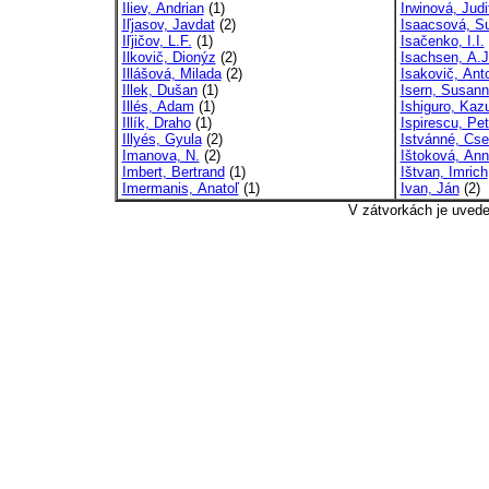
Iliev, Andrian
(1)
Irwinová, Judi
Iľjasov, Javdat
(2)
Isaacsová, S
Iľjičov, L.F.
(1)
Isačenko, I.I.
Ilkovič, Dionýz
(2)
Isachsen, A.J
Illášová, Milada
(2)
Isakovič, Anto
Illek, Dušan
(1)
Isern, Susan
Illés, Adam
(1)
Ishiguro, Kaz
Illík, Draho
(1)
Ispirescu, Pet
Illyés, Gyula
(2)
Istvánné, Cse
Imanova, N.
(2)
Ištoková, An
Imbert, Bertrand
(1)
Ištvan, Imrich
Imermanis, Anatoľ
(1)
Ivan, Ján
(2)
V zátvorkách je uved