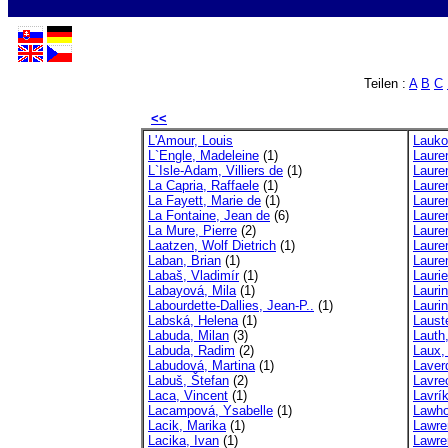
Teilen :
A
B
C
<<
L'Amour, Louis
Lauko
L`Engle, Madeleine
(1)
Lauren
L`Isle-Adam, Villiers de
(1)
Lauren
La Capria, Raffaele
(1)
Laure
La Fayett, Marie de
(1)
Laure
La Fontaine, Jean de
(6)
Laure
La Mure, Pierre
(2)
Laure
Laatzen, Wolf Dietrich
(1)
Laure
Laban, Brian
(1)
Lauren
Labaš, Vladimír
(1)
Lauri
Labayová, Mila
(1)
Lauri
Labourdette-Dallies, Jean-P..
(1)
Lauri
Labská, Helena
(1)
Lauste
Labuda, Milan
(3)
Lauth
Labuda, Radim
(2)
Laux,
Labudová, Martina
(1)
Laver
Labuš, Štefan
(2)
Lavrec
Laca, Vincent
(1)
Lavrík
Lacampová, Ysabelle
(1)
Lawho
Lacik, Marika
(1)
Lawre
Lacika, Ivan
(1)
Lawre