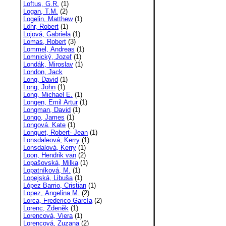
Loftus, G.R.
(1)
Logan, T.M.
(2)
Logelin, Matthew
(1)
Löhr, Robert
(1)
Lojová, Gabriela
(1)
Lomas, Robert
(3)
Lommel, Andreas
(1)
Lomnický, Jozef
(1)
Londák, Miroslav
(1)
London, Jack
Long, David
(1)
Long, John
(1)
Long, Michael E.
(1)
Longen, Emil Artur
(1)
Longman, David
(1)
Longo, James
(1)
Longová, Kate
(1)
Longuet, Robert- Jean
(1)
Lonsdaleová, Kerry
(1)
Lonsdalová, Kerry
(1)
Loon, Hendrik van
(2)
Lopašovská, Milka
(1)
Lopatníková, M.
(1)
Lopejská, Libuša
(1)
López Barrio, Cristian
(1)
Lopez, Angelina M.
(2)
Lorca, Frederico García
(2)
Lorenc, Zdeněk
(1)
Lorencová, Viera
(1)
Lorencová, Zuzana
(2)