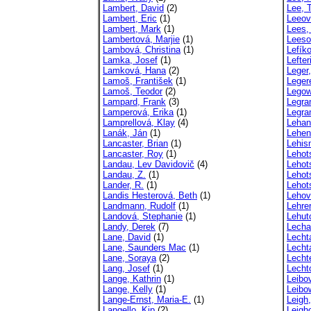
Lambert, David
(2)
Lee, 
Lambert, Eric
(1)
Leeov
Lambert, Mark
(1)
Lees,
Lambertová, Marjie
(1)
Leeso
Lambová, Christina
(1)
Lefík
Lamka, Josef
(1)
Lefter
Lamková, Hana
(2)
Leger
Lamoš, František
(1)
Leger
Lamoš, Teodor
(2)
Legow
Lampard, Frank
(3)
Legra
Lamperová, Erika
(1)
Legra
Lamprellová, Klay
(4)
Lehan
Lanák, Ján
(1)
Lehen
Lancaster, Brian
(1)
Lehis
Lancaster, Roy
(1)
Lehot
Landau, Lev Davidovič
(4)
Lehot
Landau, Z.
(1)
Lehot
Lander, R.
(1)
Lehot
Landis Hesterová, Beth
(1)
Lehov
Landmann, Rudolf
(1)
Lehrer
Landová, Stephanie
(1)
Lehut
Landy, Derek
(7)
Lecha
Lane, David
(1)
Lechta
Lane, Saunders Mac
(1)
Lechta
Lane, Soraya
(2)
Lecht
Lang, Josef
(1)
Lecht
Lange, Kathrin
(1)
Leibo
Lange, Kelly
(1)
Leibo
Lange-Ernst, Maria-E.
(1)
Leigh
Langello, Kip
(2)
Leigh