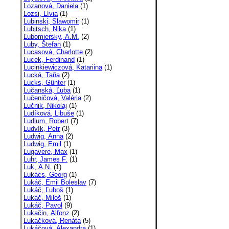
Lozanová, Daniela
(1)
Lozsi, Lívia
(1)
Lubinski, Slawomir
(1)
Lubitsch, Nika
(1)
Ľubomiersky, A.M.
(2)
Luby, Štefan
(1)
Lucasová, Charlotte
(2)
Lucek, Ferdinand
(1)
Lucinkiewiczová, Katariina
(1)
Lucká, Taňa
(2)
Lucks, Günter
(1)
Lučanská, Ľuba
(1)
Lučeničová, Valéria
(2)
Lučnik, Nikolaj
(1)
Ludíková, Libuše
(1)
Ludlum, Robert
(7)
Ludvík, Petr
(3)
Ludwig, Anna
(2)
Ludwig, Emil
(1)
Lugavere, Max
(1)
Luhr, James F.
(1)
Luk, A.N.
(1)
Lukács, Georg
(1)
Lukáč, Emil Boleslav
(7)
Lukáč, Ľuboš
(1)
Lukáč, Miloš
(1)
Lukáč, Pavol
(9)
Lukačin, Alfonz
(2)
Lukačková, Renáta
(5)
Lukáčová, Alexandra
(1)