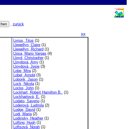
,
zurück
>>
Livius, Titus
(1)
Llewellyn, Claire
(1)
Llewellyn, Richard
(1)
Llosa, Mario Vargas
(4)
Lloyd, Christopher
(1)
Lloydová, Amy
(1)
Lloydová, Josie
(3)
Lobe, Mira
(2)
Lobel, Arnold
(3)
Loborik, Jason
(1)
Lock, Nikola
(1)
Locke, John
(1)
Lockhart, Robert Hamilton B..
(1)
Lockhartová, E.
(1)
Lodato, Saverio
(1)
Loderová, Ludmila
(2)
Lodge, David
(1)
Lodi, Maria
(2)
Lodinsky, Heather
(1)
Lofting, Hugh
(1)
Loftsová, Norah
(1)