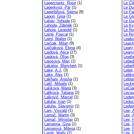
Lagercrantz, Rose
(1)
Le Cl
Lagerkvist, Pär
(1)
Le Du
Lagerlöfová, Selma
(8)
Le Fa
Lagori, Gina
(1)
Le Gl
Lahav, Yehuda
(1)
Le Gu
Lahoda, Zdeněk
(1)
Le Kv
Lahola, Leopold
(1)
Le Roy
Lainé, Pascal
(1)
Le Ro
Laird, Walter
(1)
Leabo
Lajčiak, Milan
(9)
Leach
Lajčiaková, Elena
(4)
Leary
Lajdová, Alica
(27)
Leary
Lajdová, Oľga
(3)
Leath
Lajosová, Mari
(1)
Lebed
Lakatos, Menyhért
(1)
Leber
Lake, A.J.
(3)
Lebiš
Lake, Alex
(1)
Lebko
Lakhani, Anisha
(1)
Lebla
Lalič, Mihailo
(1)
Lecki
Lalíková, Mária
(3)
LeCla
Laliková, Tatiana
(2)
Lecou
Lalkovič, Marcel
(1)
Leder
Laluha, Ivan
(1)
Leduc
Laluha, Slavomír
(1)
Ledwi
Lam, Visvald
(1)
Lee, 
Lamač, Martin
(3)
Lee, 
Lamač, Miroslav
(2)
Lee, 
Lamanna, Gina
(1)
Lee, 
Lamarová, Milena
(1)
Lee, P
Lamb, Wally
(2)
Lee, 