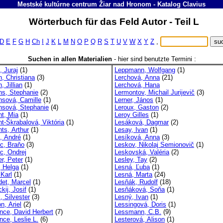
Mestské kultúrne centrum Žiar nad Hronom
-
Katalog
Clavius
Wörterbuch für das Feld Autor - Teil L
D
E
F
G
H
Ch
I
J
K
L
M
N
O
P
Q
R
S
T
U
V
W
X
Y
Z
,
Suchen in allen Materialien
-
hier sind benutzte Termini :
, Juraj
(1)
Leppmann, Wolfgang
(1)
, Christiana
(3)
Lerchová, Anna
(21)
, Jillian
(1)
Lerchová, Hana
ns, Stephanie
(2)
Lermontov, Michail Jurijevič
(3)
nsová, Camille
(1)
Lerner, János
(1)
nsová, Stephanie
(4)
Leroux, Gaston
(2)
nt, Mia
(1)
Leroy Gilles
(1)
nt-Škrabalová, Viktória
(1)
Lesáková, Dagmar
(2)
ts, Arthur
(1)
Lesay, Ivan
(1)
e, André
(1)
Lesíková, Anna
(3)
nc, Braňo
(3)
Leskov, Nikolaj Semionovič
(1)
nc, Ondrej
Leskovská, Valéria
(2)
r, Peter
(1)
Lesley, Tay
(2)
, Helga
(1)
Lesná, Ľuba
(1)
 Karl
(1)
Lesná, Marta
(24)
det, Marcel
(1)
Lesňák, Rudolf
(18)
kij, Josif
(1)
Lesňáková, Soňa
(1)
, Silvester
(3)
Lesný, Ivan
(1)
n, Ariel
(2)
Lessingová, Doris
(1)
nce, David Herbert
(7)
Lessmann, C.B.
(9)
nce, Leslie L.
(6)
Lesterová, Alison
(1)