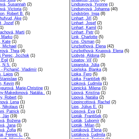
ová, Susannah
(2)
Lindsayová, Yvonne
(1)
vá, Victoria
(1)
Lindseyová, Johanna
(40)
ton, Robert B.
(5)
Lindström, Inga
(8)
nhufvud, Ake
(1)
Linhart, Jiří
(2)
t, Jozef
(3)
Linhart, Josef
(2)
1)
Linhart, Kamil
(1)
achová, Marti
(1)
Linhart, Petr
(1)
, Marko
(1)
Link, Charlotte
(5)
, Kate
(1)
Lins, Osman
(1)
h, Michael
(1)
Linzbothová, Elena
(42)
erová, Thea
(4)
Linzbothová- Krupová, Elena
(5)
š Perec, Jicchok
(1)
Liobyté, Aldona
(1)
 Egil
(1)
Lipatov, Viľ
(1)
, N.S.
(1)
Lipianska, Júlia
(3)
 - Pichanič, Vladimír
(1)
Lipińska, Blanka
(3)
s, Lajos
(2)
Lipka, Fero
(5)
Stanislaw
(2)
Lipka, František
(6)
, Kevin
(6)
Lipková, Ľudmila
(1)
eurová, Marie-Christine
(1)
Lipnická, Milena
(1)
y-Makedonová, Natália..
(1)
Lipová, Kristína
(1)
y, Robert
(1)
Lipová, Natália
(2)
ová, Lena
(1)
Lippincottová, Rachel
(2)
, Nikolaus
(1)
Lips, Július E.
(1)
ni, Patrick
(1)
Lipsová, Eva
(1)
, Ján
(19)
Lipták, František
(1)
vá, Božena
(3)
Lipták, Ľubomír
(5)
vá, Jana
(1)
Lipták, Milan
(1)
vá, Žofia
(6)
Liptáková, Elena
(1)
ai, Ferenc L.
(1)
Liptáková, Ľudmila
(1)