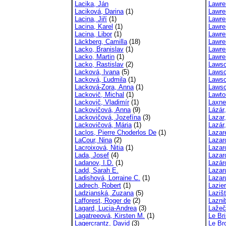
Lacika, Ján
Lawre
Laciková, Darina
(1)
Lawre
Lacina, Jiří
(1)
Lawre
Lacina, Karel
(1)
Lawre
Lacina, Libor
(1)
Lawre
Läckberg, Camilla
(18)
Lawre
Lacko, Branislav
(1)
Lawre
Lacko, Martin
(1)
Lawre
Lacko, Rastislav
(2)
Lawso
Lacková, Ivana
(5)
Lawso
Lacková, Ľudmila
(1)
Lawso
Lacková-Zora, Anna
(1)
Lawso
Lackovič, Michal
(1)
Lawto
Lackovič, Vladimír
(1)
Laxne
Lackovičová, Anna
(9)
Lázár,
Lackovičová, Jozefína
(3)
Lazar
Lackovičová, Mária
(1)
Lazár,
Laclos, Pierre Choderlos De
(1)
Lazar
LaCour, Nina
(2)
Lazar
Lacroixová, Nitia
(1)
Lazar
Lada, Josef
(4)
Lazar
Ladanov, I.D.
(1)
Lazár
Ladd, Sarah E.
Lazar
Ladishová, Lorraine C.
(1)
Lazaru
Ladrech, Robert
(1)
Lazier
Ladzianská, Zuzana
(5)
Laziš
Lafforest, Roger de
(2)
Lazni
Lagard, Lucia-Andrea
(3)
Lažeč
Lagatreeová, Kirsten M.
(1)
Le Bri
Lagercrantz, David
(3)
Le Br