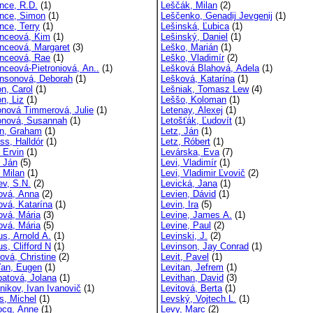
nce, R.D.
(1)
Leščák, Milan
(2)
nce, Simon
(1)
Leščenko, Genadij Jevgenij
(1)
nce, Terry
(1)
Lešinská, Ľubica
(1)
nceová, Kim
(1)
Lešinský, Daniel
(1)
nceová, Margaret
(3)
Leško, Marián
(1)
nceová, Rae
(1)
Leško, Vladimír
(2)
nceová-Pietroniová, An..
(1)
Lešková Blahová, Adela
(1)
nsonová, Deborah
(1)
Lešková, Katarína
(1)
n, Carol
(1)
Lešniak, Tomasz Lew
(4)
n, Liz
(1)
Leššo, Koloman
(1)
nová Timmerová, Julie
(1)
Letenay, Alexej
(1)
nová, Susannah
(1)
Letošťák, Ľudovít
(1)
n, Graham
(1)
Letz, Ján
(1)
ss, Halldór
(1)
Letz, Róbert
(1)
 Ervin
(1)
Levárska, Eva
(7)
, Ján
(5)
Levi, Vladimír
(1)
 Milan
(1)
Levi, Vladimir Ľvovič
(2)
ev, S.N.
(2)
Levická, Jana
(1)
ová, Anna
(2)
Levien, Dávid
(1)
ová, Katarína
(1)
Levin, Ira
(5)
ová, Mária
(3)
Levine, James A.
(1)
ová, Mária
(5)
Levine, Paul
(2)
us, Arnold A.
(1)
Levinski, J.
(2)
s, Clifford N
(1)
Levinson, Jay Conrad
(1)
ová, Christine
(2)
Levit, Pavel
(1)
ťan, Eugen
(1)
Levitan, Jefrem
(1)
batová, Jolana
(1)
Levithan, David
(3)
nikov, Ivan Ivanovič
(1)
Levitová, Berta
(1)
s, Michel
(1)
Levský, Vojtech L.
(1)
ocq, Anne
(1)
Levy, Marc
(2)