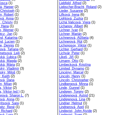
Tosca
(1)
Liebfeld, Alfred
(2)
á, Harper
(2)
Liebscher-Bracht, Roland
(2)
 Christoph
(1)
Lieder, Susanne
(2)
n, Robert
(1)
Lifková, Irena
(6)
ová, Anna
(1)
Lightová, Zuzka
(1)
i, Christy
(1)
Lichá Valicová, Viera
(1)
, Hana
(1)
Lichanov, Albert
(6)
e, Werner
(1)
Lichner, Ivan
(1)
icz, Jan
(1)
Lichner, Marián
(2)
nd, Katarína
(1)
Lichnerová, Alžbeta
(4)
nd, Lucien
(1)
Lichnerová, Rút
(2)
e, Dennis
(1)
Lichonosov, Viktor
(1)
ová, Taťjana
(2)
Lichter, Gerhard
(1)
metsová, Lejli
(2)
Lichvár, Peter
(1)
ská, Ľubica
(3)
Likeš, Jiří
(1)
ská, Magda
(2)
Limann, Otto
(1)
ská, Mária
(1)
Limbecková, Kristína
ský, Vladimír
(3)
Limited, Dynamo
(1)
ský, Miloš
(1)
Lincényi, Marcel
(1)
, Keith
(2)
Lincoln, Henry
(1)
ová, Dana
Lincoln, Christopher
(2)
n, Milan
(4)
Lindbergová, Minna
(1)
, Viktor
(2)
Linde, Gunnel
(1)
, Viktor (ed.)
(1)
Lindgren, Torgny
(2)
erová, Sharon L.
(7)
Lindgrenová, Astrid
(21)
ová, Anna
(1)
Lindgrenová. Lina
(3)
vitsová, Sara
(1)
Lindner, Helmut
(1)
witz, René
(1)
Lindnerová, April
(1)
, Richard
(1)
Lindqvist, John Ajvide
(2)
ová, Lora
(1)
Lindqvist, Sven
(1)