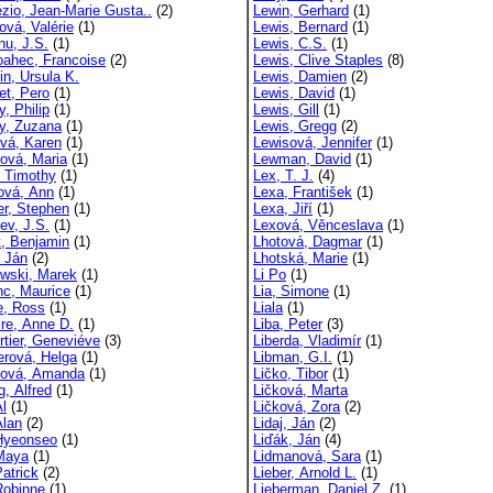
ézio, Jean-Marie Gusta..
(2)
Lewin, Gerhard
(1)
ová, Valérie
(1)
Lewis, Bernard
(1)
nu, J.S.
(1)
Lewis, C.S.
(1)
oahec, Francoise
(2)
Lewis, Clive Staples
(8)
in, Ursula K.
Lewis, Damien
(2)
et, Pero
(1)
Lewis, David
(1)
, Philip
(1)
Lewis, Gill
(1)
y, Zuzana
(1)
Lewis, Gregg
(2)
vá, Karen
(1)
Lewisová, Jennifer
(1)
ová, Maria
(1)
Lewman, David
(1)
, Timothy
(1)
Lex, T. J.
(4)
ová, Ann
(1)
Lexa, František
(1)
er, Stephen
(1)
Lexa, Jiří
(1)
ev, J.S.
(1)
Lexová, Věnceslava
(1)
t, Benjamin
(1)
Lhotová, Dagmar
(1)
, Ján
(2)
Lhotská, Marie
(1)
wski, Marek
(1)
Li Po
(1)
nc, Maurice
(1)
Lia, Simone
(1)
e, Ross
(1)
Liala
(1)
ire, Anne D.
(1)
Liba, Peter
(3)
rtier, Geneviéve
(3)
Liberda, Vladimír
(1)
erová, Helga
(1)
Libman, G.I.
(1)
ová, Amanda
(1)
Ličko, Tibor
(1)
g, Alfred
(1)
Ličková, Marta
Al
(1)
Ličková, Zora
(2)
Alan
(2)
Lidaj, Ján
(2)
Hyeonseo
(1)
Liďák, Ján
(4)
Maya
(1)
Lidmanová, Sara
(1)
atrick
(2)
Lieber, Arnold L.
(1)
Robinne
(1)
Lieberman, Daniel Z.
(1)