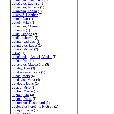
Lukáčová, Ľudmila
(1)
Lukášová, Růžena
(1)
Lukavská, Lenka
(1)
Lukeová, Heather
(2)
Lukeš, Jan
(1)
Lukeš, Milan
(1)
Lukešová, Milena
(6)
Lúkiános
(1)
Lukič, Dragan
(2)
Lukič, Ľubomír
(1)
Luknár, Ladislav
(1)
Luknárová, Lucia
(1)
Lukniš, Michal
(2)
LUNA
(1)
Lunačarskij, Anatolij Vasil..
(1)
Luňák, Petr
(1)
Lunáková, Magdaléna
(3)
Lunday, Eva
(3)
Lundbergová, Sofia
(2)
Lunde, Maja
(4)
Lundkvist, Artur
(4)
Lundová, Doris
(1)
Lupica, Mike
(1)
Ľupták, Martin
(1)
Lupták, Oto
(4)
Ľupták, Peter
(1)
Luptonová, Rosamund
(2)
Luptovská-Horečná, Klotilda
(1)
Luraghi, Elena
(1)