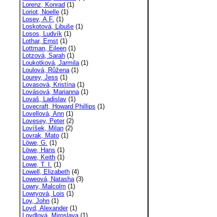
Lorenz, Konrad
(1)
Loriot, Noelle
(1)
Losev, A.F.
(1)
Loskotová, Libuše
(1)
Losos, Ludvík
(1)
Lothar, Ernst
(1)
Lottman, Eileen
(1)
Lotzová, Sarah
(1)
Loukotková, Jarmila
(1)
Loulová, Růžena
(1)
Lourey, Jess
(1)
Lovasová, Kristína
(1)
Lovásová, Marianna
(1)
Lovaš, Ladislav
(1)
Lovecraft, Howard Phillips
(1)
Lovellová, Ann
(1)
Lovesey, Peter
(2)
Lovíšek, Milan
(2)
Lovrak, Mato
(1)
Löwe, G.
(1)
Löwe, Hans
(1)
Lowe, Keith
(1)
Lowe, T. I.
(1)
Lowell, Elizabeth
(4)
Loweová, Natasha
(3)
Lowry, Malcolm
(1)
Lowryová, Lois
(1)
Loy, John
(1)
Loyd, Alexander
(1)
Loydlová, Miroslava
(1)