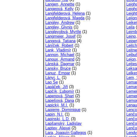
Langen, Annette
(1)
Leigh
Langeová, Kelly
(1)
Leigho
Langfelderová, Helena
(1)
Leigh
Langfelderová, Magda
(1)
Leijo
Langley, Andrew
(1)
Leiker
Langley, Glynis
(1)
Leila
(
Langleyobvá, Myrtle
(1)
Leimb
Langmeier, Josef
(1)
Leino
Langová, Tatiana
(4)
Leiper
Láníček, Robert
(1)
Leitc
Lank, Vladimír
(1)
Leitn
Lannon, Michael
(1)
Lejbu
Lanoux, Armand
(2)
Lejon,
Lánská, Dagmar
(1)
Lejtes
Lansky, Bruce
(1)
Leksa
Lanuz, Empar
(1)
Lelke
Lányi, L.
(1)
Lem, 
Lao Še
(1)
Leman
Lapáček, Jiři
(3)
Lemay
Lapčík, Ľubomír
(1)
Lemen
Lapenová, Shari
(2)
Lemer
Lapešová, Dana
(3)
Lemon
Lapickij, M.I.
(1)
Lenau
Lapierre, Dominique
(1)
Lencio
Lapin, N.I.
(1)
Lenčo
Lapinski, L.D.
(3)
Lenčo
Lapšanský, Ladislav
Lenčo
Laptev, Alexej
(2)
Lenčo
Lara, Joaquín Gallegos
(1)
Lendv