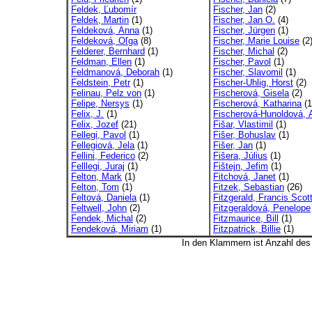
Feldek, Ľubomír
Fischer, Jan
(2)
Feldek, Martin
(1)
Fischer, Jan O.
(4)
Feldeková, Anna
(1)
Fischer, Jürgen
(1)
Feldeková, Oľga
(8)
Fischer, Marie Louise
(2
Felderer, Bernhard
(1)
Fischer, Michal
(2)
Feldman, Ellen
(1)
Fischer, Pavol
(1)
Feldmanová, Deborah
(1)
Fischer, Slavomil
(1)
Feldstein, Petr
(1)
Fischer-Uhlig, Horst
(2)
Felinau, Pelz von
(1)
Fischerová, Gisela
(2)
Felipe, Nersys
(1)
Fischerová, Katharina
(1
Felix, J.
(1)
Fischerová-Hunoldová, A
Felix, Jozef
(21)
Fišar, Vlastimil
(1)
Fellegi, Pavol
(1)
Fišer, Bohuslav
(1)
Fellegiová, Jela
(1)
Fišer, Jan
(1)
Fellini, Federico
(2)
Fišera, Július
(1)
Felllegi, Juraj
(1)
Fištejn, Jefim
(1)
Felton, Mark
(1)
Fitchová, Janet
(1)
Felton, Tom
(1)
Fitzek, Sebastian
(26)
Feltová, Daniela
(1)
Fitzgerald, Francis Scot
Feltwell, John
(2)
Fitzgeraldová, Penelope
Fendek, Michal
(2)
Fitzmaurice, Bill
(1)
Fendeková, Miriam
(1)
Fitzpatrick, Billie
(1)
In den Klammern ist Anzahl de