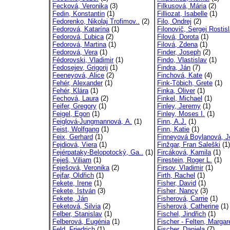
Fecková, Veronika
(3)
Filkusová, Mária
(2)
Fedin, Konstantin
(1)
Filliozat, Isabelle
(1)
Fedorenko, Nikolaj Trofimov..
(2)
Filo, Ondrej
(2)
Fedorová, Katarína
(1)
Filonovič, Sergej Rostisl
Fedorová, Ľubica
(2)
Filová, Dorota
(1)
Fedorová, Martina
(1)
Filová, Zdena
(1)
Fedorová, Vera
(1)
Finder, Joseph
(2)
Fédorovski, Vladimir
(1)
Findo, Vlastislav
(1)
Fedosejev, Grigorij
(1)
Findra, Ján
(7)
Feeneyová, Alice
(2)
Finchová, Kate
(4)
Fehér, Alexander
(1)
Fink-Töbich, Grete
(1)
Fehér, Klára
(1)
Finka, Oliver
(1)
Fechová, Laura
(2)
Finkel, Michael
(1)
Feifer, Gregory
(1)
Finley, Jeremy
(1)
Feigel, Egon
(1)
Finley, Moses I.
(1)
Feiglová-Jungmannová, A.
(1)
Finn, A.J.
(1)
Feist, Wolfgang
(1)
Finn, Katie
(1)
Feix, Gerhard
(1)
Finneyová Boylanová, Je
Fejdiová, Viera
(1)
Finžgar, Fran Saleški
(1)
Fejérpataky-Belopotocký, Ga..
(1)
Fircáková, Kamila
(1)
Feješ, Viliam
(1)
Firestein, Roger L.
(1)
Feješová, Veronika
(2)
Firsov, Vladimir
(1)
Fejfar, Oldřich
(1)
Firth, Rachel
(1)
Fekete, Irene
(1)
Fisher, David
(1)
Fekete, István
(3)
Fisher, Nancy
(3)
Fekete, Ján
Fisherová, Carrie
(1)
Feketová, Silvia
(2)
Fisherová, Catherine
(1)
Felber, Stanislav
(1)
Fischel, Jindřich
(1)
Felberová, Eugénia
(1)
Fischer - Felten, Margar
Feld, Friedrich
(1)
Fischer, Daniela
(7)