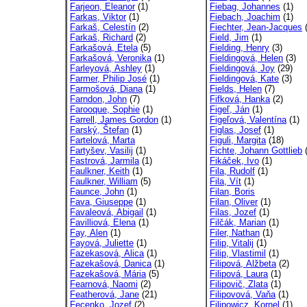
Farjeon, Eleanor
(1)
Fiebag, Johannes
(1)
Farkas, Viktor
(1)
Fiebach, Joachim
(1)
Farkaš, Celestín
(2)
Fiechter, Jean-Jacques
(
Farkaš, Richard
(2)
Field, Jim
(1)
Farkašová, Etela
(5)
Fielding, Henry
(3)
Farkašová, Veronika
(1)
Fieldingová, Helen
(3)
Farleyová, Ashley
(1)
Fieldingová, Joy
(29)
Farmer, Philip José
(1)
Fieldingová, Kate
(3)
Farmošová, Diana
(1)
Fields, Helen
(7)
Farndon, John
(7)
Fifková, Hanka
(2)
Farooque, Sophie
(1)
Figeľ, Ján
(1)
Farrell, James Gordon
(1)
Figeľová, Valentína
(1)
Farský, Štefan
(1)
Figlas, Josef
(1)
Fartelová, Marta
Figuli, Margita
(18)
Fartyšev, Vasilij
(1)
Fichte, Johann Gottlieb
(
Fastrová, Jarmila
(1)
Fikáček, Ivo
(1)
Faulkner, Keith
(1)
Fila, Rudolf
(1)
Faulkner, William
(5)
Fila, Vít
(1)
Faunce, John
(1)
Filan, Boris
Fava, Giuseppe
(1)
Filan, Oliver
(1)
Favaleová, Abigail
(1)
Filas, Jozef
(1)
Favilliová, Elena
(1)
Filčák, Marian
(1)
Fay, Alen
(1)
Filer, Nathan
(1)
Fayová, Juliette
(1)
Filip, Vitalij
(1)
Fazekasová, Alica
(1)
Filip, Vlastimil
(1)
Fazekašová, Danica
(1)
Filipová, Alžbeta
(2)
Fazekašová, Mária
(5)
Filipová, Laura
(1)
Fearnová, Naomi
(2)
Filipovič, Zlata
(1)
Featherová, Jane
(21)
Filipovová, Vaňa
(1)
Fecenko, Jozef
(2)
Filipowicz, Kornel
(1)