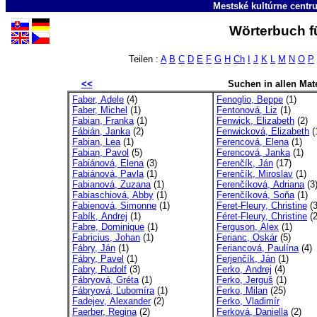
Mestské kultúrne cent
Wörterbuch fü
Teilen :
A
B
C
D
E
F
G
H
Ch
I
J
K
L
M
N
O
P
<<
Suchen in allen Mate
Faber, Adele
(4)
Fenoglio, Beppe
(1)
Faber, Michel
(1)
Fentonová, Liz
(1)
Fabian, Franka
(1)
Fenwick, Elizabeth
(2)
Fábián, Janka
(2)
Fenwicková, Elizabeth
(
Fabian, Lea
(1)
Ferencová, Elena
(1)
Fabian, Pavol
(5)
Ferencová, Janka
(1)
Fabiánová, Elena
(3)
Ferenčík, Ján
(17)
Fabiánová, Pavla
(1)
Ferenčík, Miroslav
(1)
Fabianová, Zuzana
(1)
Ferenčíková, Adriana
(3
Fabiaschiová, Abby
(1)
Ferenčíková, Soňa
(1)
Fabienová, Simonne
(1)
Feret-Fleury, Christine
(3
Fabík, Andrej
(1)
Féret-Fleury, Christine
(2
Fabre, Dominique
(1)
Ferguson, Alex
(1)
Fabricius, Johan
(1)
Ferianc, Oskár
(5)
Fábry, Ján
(1)
Feriancová, Paulína
(4)
Fábry, Pavel
(1)
Ferjenčík, Ján
(1)
Fabry, Rudolf
(3)
Ferko, Andrej
(4)
Fábryová, Gréta
(1)
Ferko, Jerguš
(1)
Fábryová, Ľubomíra
(1)
Ferko, Milan
(25)
Fadejev, Alexander
(2)
Ferko, Vladimír
Faerber, Regina
(2)
Ferková, Daniella
(2)