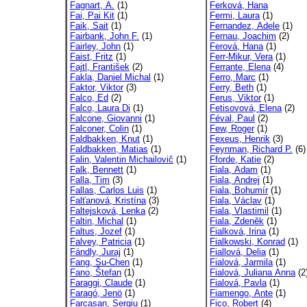
Fagnart, A.
(1)
Ferková, Hana
Fai, Pai Kit
(1)
Fermi, Laura
(1)
Faik, Sait
(1)
Fernandez, Adele
(1)
Fairbank, John F.
(1)
Fernau, Joachim
(2)
Fairley, John
(1)
Ferová, Hana
(1)
Faist, Fritz
(1)
Ferr-Mikur, Vera
(1)
Fajtl, František
(2)
Ferrante, Elena
(4)
Fakla, Daniel Michal
(1)
Ferro, Marc
(1)
Faktor, Viktor
(3)
Ferry, Beth
(1)
Falco, Ed
(2)
Ferus, Viktor
(1)
Falco, Laura Di
(1)
Fetisovová, Elena
(2)
Falcone, Giovanni
(1)
Féval, Paul
(2)
Falconer, Colin
(1)
Few, Roger
(1)
Faldbakken, Knut
(1)
Fexeus, Henrik
(3)
Faldbakken, Matias
(1)
Feynman, Richard P.
(6)
Falin, Valentin Michailovič
(1)
Fforde, Katie
(2)
Falk, Bennett
(1)
Fiala, Adam
(1)
Falla, Tim
(3)
Fiala, Andrej
(1)
Fallas, Carlos Luis
(1)
Fiala, Bohumír
(1)
Falťanová, Kristína
(3)
Fiala, Václav
(1)
Faltejsková, Lenka
(2)
Fiala, Vlastimil
(1)
Faltin, Michal
(1)
Fiala, Zdeněk
(1)
Faltus, Jozef
(1)
Fialková, Irina
(1)
Falvey, Patricia
(1)
Fialkowski, Konrad
(1)
Fándly, Juraj
(1)
Fiallová, Delia
(1)
Fang, Su-Chen
(1)
Fialová, Jarmila
(1)
Fano, Štefan
(1)
Fialová, Juliana Anna
(2
Faraggi, Claude
(1)
Fialová, Pavla
(1)
Faragó, Jenö
(1)
Fiamengo, Ante
(1)
Farcasan, Sergiu
(1)
Fico, Robert
(4)