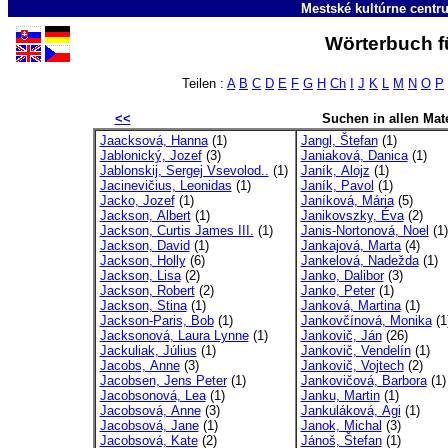
Mestské kultúrne cent
Wörterbuch fü
Teilen :
A
B
C
D
E
F
G
H
Ch
I
J
K
L
M
N
O
P
<<
Suchen in allen Mate
Jaacksová, Hanna
(1)
Jangl, Štefan
(1)
Jablonický, Jozef
(3)
Janiaková, Danica
(1)
Jablonskij, Sergej Vsevolod..
(1)
Janík, Alojz
(1)
Jacinevičius, Leonidas
(1)
Janík, Pavol
(1)
Jacko, Jozef
(1)
Janíková, Mária
(5)
Jackson, Albert
(1)
Janikovszky, Éva
(2)
Jackson, Curtis James III.
(1)
Janis-Nortonová, Noel
(1)
Jackson, David
(1)
Jankajová, Marta
(4)
Jackson, Holly
(6)
Jankelová, Nadežda
(1)
Jackson, Lisa
(2)
Janko, Dalibor
(3)
Jackson, Robert
(2)
Janko, Peter
(1)
Jackson, Stina
(1)
Janková, Martina
(1)
Jackson-Paris, Bob
(1)
Jankovčínová, Monika
(1
Jacksonová, Laura Lynne
(1)
Jankovič, Ján
(26)
Jackuliak, Július
(1)
Jankovič, Vendelín
(1)
Jacobs, Anne
(3)
Jankovič, Vojtech
(2)
Jacobsen, Jens Peter
(1)
Jankovičová, Barbora
(1)
Jacobsonová, Lea
(1)
Janku, Martin
(1)
Jacobsová, Anne
(3)
Jankuláková, Agi
(1)
Jacobsová, Jane
(1)
Janok, Michal
(3)
Jacobsová, Kate
(2)
Jánoš, Štefan
(1)