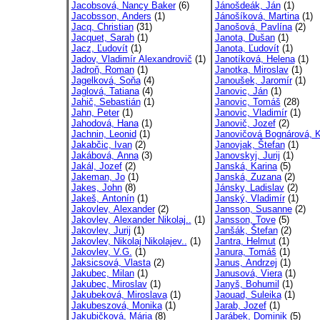
Jacobsová, Nancy Baker
(6)
Jánošdeák, Ján
(1)
Jacobsson, Anders
(1)
Jánošíková, Martina
(1)
Jacq, Christian
(31)
Janošová, Pavlína
(2)
Jacquet, Sarah
(1)
Janota, Dušan
(1)
Jacz, Ľudovít
(1)
Janota, Ľudovít
(1)
Jadov, Vladimír Alexandrovič
(1)
Janotíková, Helena
(1)
Jadroň, Roman
(1)
Janotka, Miroslav
(1)
Jagelková, Soňa
(4)
Janoušek, Jaromír
(1)
Jaglová, Tatiana
(4)
Janovic, Ján
(1)
Jahič, Sebastián
(1)
Janovic, Tomáš
(28)
Jahn, Peter
(1)
Janovic, Vladimír
(1)
Jahodová, Hana
(1)
Janovič, Jozef
(2)
Jachnin, Leonid
(1)
Janovičová Bognárová, Kr
Jakabčic, Ivan
(2)
Janovjak, Štefan
(1)
Jakábová, Anna
(3)
Janovskyj, Jurij
(1)
Jakál, Jozef
(2)
Janská, Karina
(5)
Jakeman, Jo
(1)
Janská, Zuzana
(2)
Jakes, John
(8)
Jánsky, Ladislav
(2)
Jakeš, Antonín
(1)
Janský, Vladimír
(1)
Jakovlev, Alexander
(2)
Jansson, Susanne
(2)
Jakovlev, Alexander Nikolaj..
(1)
Jansson, Tove
(5)
Jakovlev, Jurij
(1)
Janšák, Štefan
(2)
Jakovlev, Nikolaj Nikolajev..
(1)
Jantra, Helmut
(1)
Jakovlev, V.G.
(1)
Janura, Tomáš
(1)
Jaksicsová, Vlasta
(2)
Janus, Andrzej
(1)
Jakubec, Milan
(1)
Janusová, Viera
(1)
Jakubec, Miroslav
(1)
Janyš, Bohumil
(1)
Jakubeková, Miroslava
(1)
Jaouad, Suleika
(1)
Jakubeszová, Monika
(1)
Jarab, Jozef
(1)
Jakubičková, Mária
(8)
Jarábek, Dominik
(5)