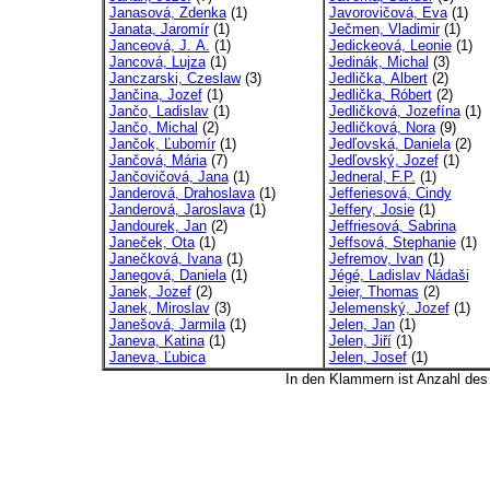
Janasová, Zdenka
(1)
Javorovičová, Eva
(1)
Janata, Jaromír
(1)
Ječmen, Vladimir
(1)
Janceová, J. A.
(1)
Jedickeová, Leonie
(1)
Jancová, Lujza
(1)
Jedinák, Michal
(3)
Janczarski, Czeslaw
(3)
Jedlička, Albert
(2)
Jančina, Jozef
(1)
Jedlička, Róbert
(2)
Jančo, Ladislav
(1)
Jedličková, Jozefína
(1)
Jančo, Michal
(2)
Jedličková, Nora
(9)
Jančok, Ľubomír
(1)
Jedľovská, Daniela
(2)
Jančová, Mária
(7)
Jedľovský, Jozef
(1)
Jančovičová, Jana
(1)
Jedneral, F.P.
(1)
Janderová, Drahoslava
(1)
Jefferiesová, Cindy
Janderová, Jaroslava
(1)
Jeffery, Josie
(1)
Jandourek, Jan
(2)
Jeffriesová, Sabrina
Janeček, Ota
(1)
Jeffsová, Stephanie
(1)
Janečková, Ivana
(1)
Jefremov, Ivan
(1)
Janegová, Daniela
(1)
Jégé, Ladislav Nádaši
Janek, Jozef
(2)
Jeier, Thomas
(2)
Janek, Miroslav
(3)
Jelemenský, Jozef
(1)
Janešová, Jarmila
(1)
Jelen, Jan
(1)
Janeva, Katina
(1)
Jelen, Jiří
(1)
Janeva, Ľubica
Jelen, Josef
(1)
In den Klammern ist Anzahl de