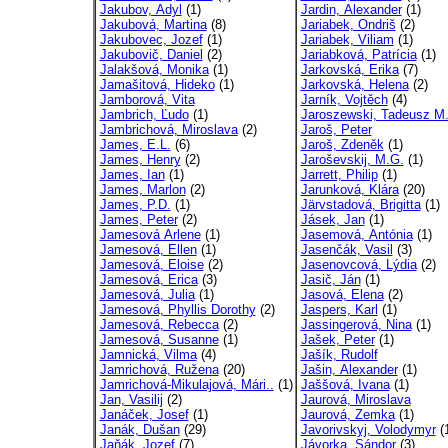
Jakubov, Adyl
(1)
Jardin, Alexander
(1)
Jakubová, Martina
(8)
Jariabek, Ondriš
(2)
Jakubovec, Jozef
(1)
Jariabek, Viliam
(1)
Jakubovič, Daniel
(2)
Jariabková, Patrícia
(1)
Jalakšová, Monika
(1)
Jarkovská, Erika
(7)
Jamašitová, Hideko
(1)
Jarkovská, Helena
(2)
Jamborová, Vita
Jarník, Vojtěch
(4)
Jambrich, Ľudo
(1)
Jaroszewski, Tadeusz M
Jambrichová, Miroslava
(2)
Jaroš, Peter
James, E.L.
(6)
Jaroš, Zdeněk
(1)
James, Henry
(2)
Jaroševskij, M.G.
(1)
James, Ian
(1)
Jarrett, Philip
(1)
James, Marlon
(2)
Jarunková, Klára
(20)
James, P.D.
(1)
Järvstadová, Brigitta
(1)
James, Peter
(2)
Jásek, Jan
(1)
Jamesová Arlene
(1)
Jasemová, Antónia
(1)
Jamesová, Ellen
(1)
Jasenčák, Vasil
(3)
Jamesová, Eloise
(2)
Jasenovcová, Lýdia
(2)
Jamesová, Erica
(3)
Jasič, Ján
(1)
Jamesová, Julia
(1)
Jasová, Elena
(2)
Jamesová, Phyllis Dorothy
(2)
Jaspers, Karl
(1)
Jamesová, Rebecca
(2)
Jassingerová, Nina
(1)
Jamesová, Susanne
(1)
Jašek, Peter
(1)
Jamnická, Vilma
(4)
Jašík, Rudolf
Jamrichová, Ružena
(20)
Jašin, Alexander
(1)
Jamrichová-Mikulajová, Mári..
(1)
Jaššová, Ivana
(1)
Jan, Vasilij
(2)
Jaurová, Miroslava
Janáček, Josef
(1)
Jaurová, Zemka
(1)
Janák, Dušan
(29)
Javorivskyj, Volodymyr
(
Jaňák, Jozef
(7)
Jávorka, Sándor
(3)