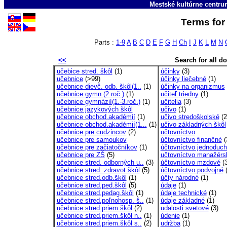
Mestské kultúrne centr
Terms for 
Parts :
1-9
A
B
C
D
E
F
G
H
Ch
I
J
K
L
M
N
<<
Search for all 
učebice stred. škôl
(1)
účinky
(3)
učebnice
(>99)
účinky liečebné
(1)
učebnice dievč. odb. škôl(1..
(1)
účinky na organizmus
učebnice gymn.(2.roč.)
(1)
učiteľ triedny
(1)
učebnice gymnázií(1.-3.roč.)
(1)
učitelia
(3)
učebnice jazykových škôl
učivo
(1)
učebnice obchod.akadémií
(1)
učivo stredoškolské
(2
učebnice obchod.akadémií(1...
(1)
učivo základných škôl
učebnice pre cudzincov
(2)
učtovníctvo
učebnice pre samoukov
účtovníctvo finančné
(
učebnice pre začiatočníkov
(1)
účtovníctvo jednoduc
učebnice pre ZŠ
(5)
učtovníctvo manažérs
učebnice stred. odborných u..
(3)
účtovníctvo mzdové
(3
učebnice stred. zdravot.škôl
(5)
účtovníctvo podvojné
(
učebnice stred.odb.škôl
(1)
účty národné
(1)
učebnice stred.ped.škôl
(5)
údaje
(1)
učebnice stred.pedag.škôl
(1)
údaje technické
(1)
učebnice stred.poľnohosp. š..
(1)
údaje základné
(1)
učebnice stred.priem.škôl
(2)
udalosti svetové
(3)
učebnice stred.priem.škôl n..
(1)
údenie
(1)
učebnice stred.priem.škôl s..
(2)
udržba
(1)