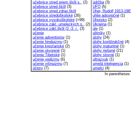
učebnice stred.priem.škôl s..
(2)
údržba
(3)
učebnice stred.škôl
(3)
UFO
(5)
učebnice stred.zdrav.škôl
Uher, Rudolf,1913-198
učebnice stredoškolské
(26)
uhlie adsorpčné
(1)
učebnice vysokoškolské
(>99)
Uhorsko
(2)
učebnice zákl. umeleckých s..
(2)
Ukrajina
(1)
učebnice zákl.škôl (2.-3. r..
(3)
úle
(1)
učenie
ulitníky
(1)
učenie adventistov
(1)
úlohy
(24)
učenie hinduizmu
(1)
úlohy konštrukčné
(4)
učenie kresťanské
(2)
úlohy maturitné
(1)
učenie otvorené
(1)
úlohy riešené
(21)
učenie Tibetské
(1)
úlohy slovné
(1)
učenie vedizmu
(6)
ultrazvuk
(1)
učenie višnuizmu
(7)
umelá inteligencia
(1)
účesy
(7)
umelci
(4)
In parentheses