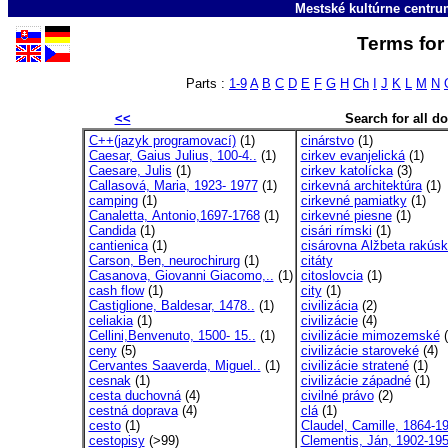
Mestské kultúrne centr
Terms for 
Parts :
1-9
A
B
C
D
E
F
G
H
Ch
I
J
K
L
M
N
<<
Search for all 
C++(jazyk programovací)
(1)
cinárstvo
(1)
Caesar, Gaius Julius, 100-4..
(1)
cirkev evanjelická
(1)
Caesare, Julis
(1)
cirkev katolícka
(3)
Callasová, Maria, 1923- 1977
(1)
cirkevná architektúra
(1)
camping
(1)
cirkevné pamiatky
(1)
Canaletta, Antonio,1697-1768
(1)
cirkevné piesne
(1)
Candida
(1)
cisári rímski
(1)
cantienica
(1)
cisárovna Alžbeta rakús
Carson, Ben, neurochirurg
(1)
citáty
Casanova, Giovanni Giacomo,..
(1)
citoslovcia
(1)
cash flow
(1)
city
(1)
Castiglione, Baldesar, 1478..
(1)
civilizácia
(2)
celiakia
(1)
civilizácie
(4)
Cellini,Benvenuto, 1500- 15..
(1)
civilizácie mimozemské
(
ceny
(5)
civilizácie staroveké
(4)
Cervantes Saaverda, Miguel..
(1)
civilizácie stratené
(1)
cesnak
(1)
civilizácie západné
(1)
cesta duchovná
(4)
civilné právo
(2)
cestná doprava
(4)
clá
(1)
cesto
(1)
Claudel, Camille, 1864-19
cestopisy
(>99)
Clementis, Ján, 1902-19