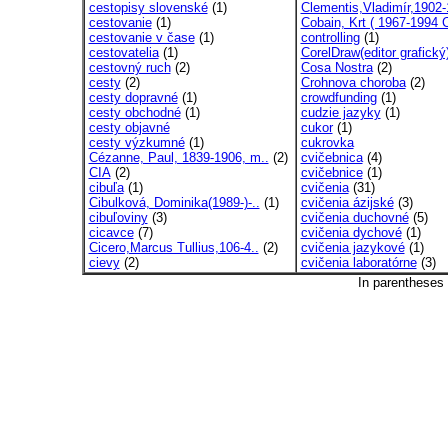
cestopisy slovenské
(1)
Clementis,Vladimír,1902-
cestovanie
(1)
Cobain, Krt ( 1967-1994 C
cestovanie v čase
(1)
controlling
(1)
cestovatelia
(1)
CorelDraw(editor grafický
cestovný ruch
(2)
Cosa Nostra
(2)
cesty
(2)
Crohnova choroba
(2)
cesty dopravné
(1)
crowdfunding
(1)
cesty obchodné
(1)
cudzie jazyky
(1)
cesty objavné
cukor
(1)
cesty výzkumné
(1)
cukrovka
Cézanne, Paul, 1839-1906, m..
(2)
cvičebnica
(4)
CIA
(2)
cvičebnice
(1)
cibuľa
(1)
cvičenia
(31)
Cibulková, Dominika(1989-)-..
(1)
cvičenia ázijské
(3)
cibuľoviny
(3)
cvičenia duchovné
(5)
cicavce
(7)
cvičenia dychové
(1)
Cicero,Marcus Tullius,106-4..
(2)
cvičenia jazykové
(1)
cievy
(2)
cvičenia laboratórne
(3)
In parentheses