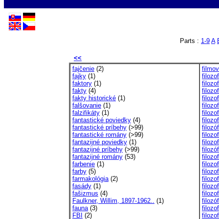
Parts :
1-9
A
<<
fajčenie
(2)
filmo
fajky
(1)
filozo
faktory
(1)
filozof
fakty
(4)
filozo
fakty historické
(1)
filozo
falšovanie
(1)
filozo
falzifikáty
(1)
filozo
fantastické poviedky
(4)
filozo
fantastické príbehy
(>99)
filozó
fantastické romány
(>99)
filozo
fantazijné poviedky
(1)
filozo
fantazijné príbehy
(>99)
filozó
fantazijné romány
(53)
filozo
farbenie
(1)
filozo
farby
(5)
filozo
farmakológia
(2)
filozo
fasády
(1)
filozo
fašizmus
(4)
filozo
Faulkner, Willim, 1897-1962..
(1)
filoz
fauna
(3)
filozo
FBI
(2)
filozo