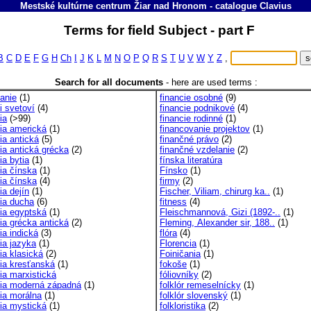
Mestské kultúrne centrum Žiar nad Hronom
-
catalogue
Clavius
Terms for field Subject - part F
B
C
D
E
F
G
H
Ch
I
J
K
L
M
N
O
P
Q
R
S
T
U
V
W
Y
Z
,
Search for all documents
-
here are used terms :
vanie
(1)
financie osobné
(9)
fi svetoví
(4)
financie podnikové
(4)
ia
(>99)
financie rodinné
(1)
fia americká
(1)
financovanie projektov
(1)
fia antická
(5)
finančné právo
(2)
fia antická grécka
(2)
finančné vzdelanie
(2)
fia bytia
(1)
fínska literatúra
fia čínska
(1)
Fínsko
(1)
fia čínska
(4)
firmy
(2)
fia dejín
(1)
Fischer, Viliam, chirurg ka..
(1)
fia ducha
(6)
fitness
(4)
fia egyptská
(1)
Fleischmannová, Gizi (1892-..
(1)
fia grécka antická
(2)
Fleming, Alexander sir, 188..
(1)
fia indická
(3)
flóra
(4)
fia jazyka
(1)
Florencia
(1)
fia klasická
(2)
Foiničania
(1)
fia kresťanská
(1)
fokoše
(1)
fia marxistická
fóliovníky
(2)
ófia moderná západná
(1)
folklór remeselnícky
(1)
fia morálna
(1)
folklór slovenský
(1)
fia mystická
(1)
folkloristika
(2)