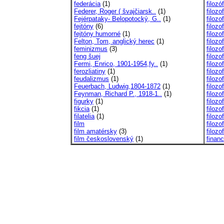
federácia
(1)
filoz
Federer, Roger ( švajčiarsk..
(1)
filoz
Fejérpataky- Belopotocký, G..
(1)
filozo
fejtóny
(6)
filozo
fejtóny humorné
(1)
filozo
Felton, Tom, anglický herec
(1)
filozo
feminizmus
(3)
filozo
feng šuej
filozo
Fermi, Enrico, 1901-1954,fy..
(1)
filozo
ferozliatiny
(1)
filozo
feudalizmus
(1)
filozo
Feuerbach, Ludwig,1804-1872
(1)
filozo
Feynman, Richard P., 1918-1..
(1)
filozo
figurky
(1)
filozo
fikcia
(1)
filozo
filatelia
(1)
filozo
film
filozo
film amatérsky
(3)
filoz
film československý
(1)
financ