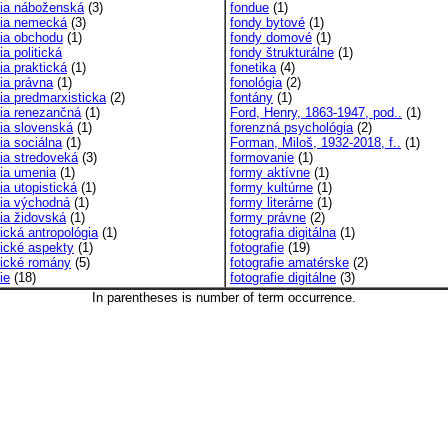
ófia náboženská
(3)
fondue
(1)
ofia nemecká
(3)
fondy bytové
(1)
fia obchodu
(1)
fondy domové
(1)
fia politická
fondy štrukturálne
(1)
fia praktická
(1)
fonetika
(4)
fia právna
(1)
fonológia
(2)
fia predmarxisticka
(2)
fontány
(1)
fia renezančná
(1)
Ford, Henry, 1863-1947, pod..
(1)
fia slovenská
(1)
forenzná psychológia
(2)
fia sociálna
(1)
Forman, Miloš, 1932-2018, f..
(1)
fia stredoveká
(3)
formovanie
(1)
fia umenia
(1)
formy aktívne
(1)
fia utopistická
(1)
formy kultúrne
(1)
fia východná
(1)
formy literárne
(1)
fia židovská
(1)
formy právne
(2)
fická antropológia
(1)
fotografia digitálna
(1)
fické aspekty
(1)
fotografie
(19)
ofické romány
(5)
fotografie amatérske
(2)
ie
(18)
fotografie digitálne
(3)
In parentheses is number of term occurrence.