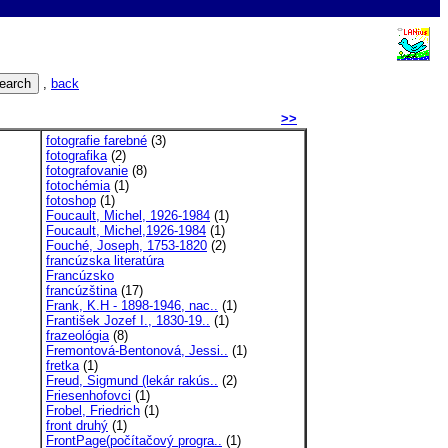
,
back
>>
fotografie farebné
(3)
fotografika
(2)
fotografovanie
(8)
fotochémia
(1)
fotoshop
(1)
Foucault, Michel, 1926-1984
(1)
Foucault, Michel,1926-1984
(1)
Fouché, Joseph, 1753-1820
(2)
francúzska literatúra
Francúzsko
francúzština
(17)
Frank, K.H - 1898-1946, nac..
(1)
František Jozef I., 1830-19..
(1)
frazeológia
(8)
Fremontová-Bentonová, Jessi..
(1)
fretka
(1)
Freud, Sigmund (lekár rakús..
(2)
Friesenhofovci
(1)
Frobel, Friedrich
(1)
front druhý
(1)
FrontPage(počítačový progra..
(1)