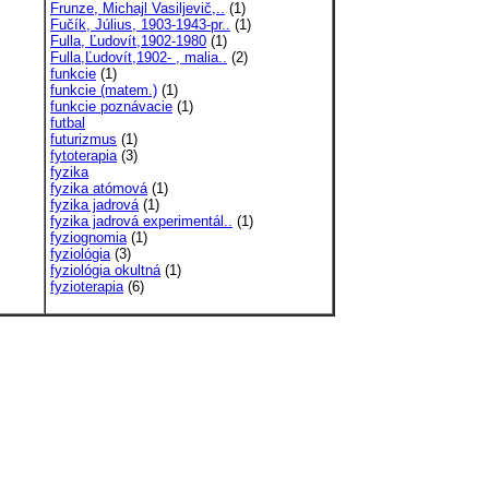
Frunze, Michajl Vasiljevič,..
(1)
Fučík, Július, 1903-1943-pr..
(1)
Fulla, Ľudovít,1902-1980
(1)
Fulla,Ľudovít,1902- , malia..
(2)
funkcie
(1)
funkcie (matem.)
(1)
funkcie poznávacie
(1)
futbal
futurizmus
(1)
fytoterapia
(3)
fyzika
fyzika atómová
(1)
fyzika jadrová
(1)
fyzika jadrová experimentál..
(1)
fyziognomia
(1)
fyziológia
(3)
fyziológia okultná
(1)
fyzioterapia
(6)