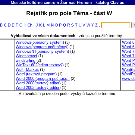
Mestské kultúrne centrum Žiar nad Hronom
-
katalog
Clavius
Rejstřík pro pole Téma - část W
B
C
D
E
F
G
H
Ch
I
J
K
L
M
N
O
P
Q
R
S
T
U
V
W
Y
Z
,
Vyhledávat ve všech dokumentech
-
zde jsou použité termíny :
Windows(operačný systém)
(3)
Word 6
Windows(program počítačový)
(1)
Word 6
WindowsNT(operačný systém)
(1)
Word 7 
Windsorovci
(1)
Word 7
windsurfing
(2)
Word Pe
WinText 602(editor textový)
(1)
Word Pr
Wolf, Markus
(1)
Word(te
Word (textový program)
(1)
WordPr
Word 2000 (program počítačo..
(2)
www de
Word 2000(textový editor)
(1)
Word 2003(textový editor)
(1)
V závorkách je uveden počet výskytů každého termínu.