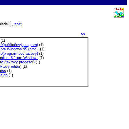
,
zpět
>>
(1)
.0(počítačový program)
(1)
pre Windows 95 (proc..
(1)
.0(program počítačový)
(1)
rfect 6.1 pre Window..
(1)
o (textový procesor)
(1)
xtový editor)
(1)
ess
(1)
sign
(1)