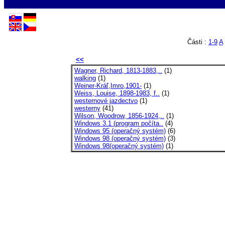
Části :
1-9
A
<<
Wagner, Richard, 1813-1883,..
(1)
walking
(1)
Weiner-Kráľ,Imro,1901-
(1)
Weiss, Louise, 1898-1983, f..
(1)
westernové jazdectvo
(1)
westerny
(41)
Wilson, Woodrow, 1856-1924,..
(1)
Windows 3.1 (program počíta..
(4)
Windows 95 (operačný systém)
(6)
Windows 98 (operačný systém)
(3)
Windows 98(operačný systém)
(1)