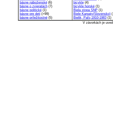
básne náboženské
(6)
bicykle
(4)
básne o zvieratách
(7)
bicykle horské
(1)
básne politické
(1)
Biela stopa SNP
(1)
básne pre deti
(>99)
Biele Karpaty(Slovensko)
(
básne príležitostné
(5)
Bielik, Paľo,1910-1983
(1)
V závorkách je uved