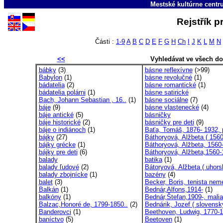
Mestské kultúrne cent
Rejstřík 
Části :
1-9
A
B
C
D
E
F
G
H
Ch
I
J
K
L
M
N
<<
Vyhledávat ve všech d
bábky
(3)
básne reflexívne
(>99)
Babylon
(1)
básne revolučné
(1)
bádatelia
(2)
básne romantické
(1)
bádatelia polárni
(1)
básne satirické
Bach, Johann Sebastian , 16..
(1)
básne sociálne
(7)
báje
(9)
básne vlastenecké
(4)
báje antické
(5)
básničky
báje historické
(2)
básničky pre deti
(9)
báje o indiánoch
(1)
Baťa, Tomáš, 1876- 1932, 
bájky
(27)
Báthoryová, Alžbeta ( 1560
bájky grécke
(1)
Báthoryová, Alžbeta, 1560-
bájky pre deti
(6)
Báthoryová, Alžbeta,1560-
balady
batika
(1)
balady ľudové
(2)
Bátoryová, Alžbeta ( uhors
balady zbojnícke
(1)
bazény
(4)
balet
(3)
Becker, Boris, tenista neme
Balkán
(1)
Bednár,Alfons,1914-
(1)
balkóny
(1)
Bednár,Štefan,1909-, maliar
Balzac,Honoré de, 1799-1850..
(2)
Bednárik, Jozef ( slovensk
Banderovci
(1)
Beethoven, Ludwig, 1770-1
baníctvo
(5)
Beetoven
(1)