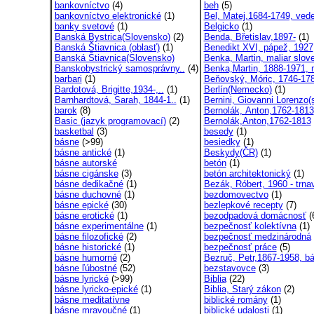
bankovníctvo
(4)
beh
(5)
bankovníctvo elektronické
(1)
Bel, Matej,1684-1749, vede
banky svetové
(1)
Belgicko
(1)
Banská Bystrica(Slovensko)
(2)
Benda, Břetislav,1897-
(1)
Banská Štiavnica (oblasť)
(1)
Benedikt XVI, pápež, 1927
Banská Štiavnica(Slovensko)
Benka, Martin, maliar slove
Banskobystrický samosprávny..
(4)
Benka,Martin, 1888-1971, 
barbari
(1)
Beňovský, Móric, 1746-17
Bardotová, Brigitte,1934-,..
(1)
Berlín(Nemecko)
(1)
Barnhardtová, Sarah, 1844-1..
(1)
Bernini, Giovanni Lorenzo(s
barok
(8)
Bernolák, Anton,1762-1813
Basic (jazyk programovací)
(2)
Bernolák,Anton,1762-1813
basketbal
(3)
besedy
(1)
básne
(>99)
besiedky
(1)
básne antické
(1)
Beskydy(ČR)
(1)
básne autorské
betón
(1)
básne cigánske
(3)
betón architektonický
(1)
básne dedikačné
(1)
Bezák, Róbert, 1960 - trnav
básne duchovné
(1)
bezdomovectvo
(1)
básne epické
(30)
bezlepkové recepty
(7)
básne erotické
(1)
bezodpadová domácnosť
(
básne experimentálne
(1)
bezpečnosť kolektívna
(1)
básne filozofické
(2)
bezpečnosť medzinárodná
básne historické
(1)
bezpečnosť práce
(5)
básne humorné
(2)
Bezruč, Petr,1867-1958, bá
básne ľúbostné
(52)
bezstavovce
(3)
básne lyrické
(>99)
Biblia
(22)
básne lyricko-epické
(1)
Biblia, Starý zákon
(2)
básne meditatívne
biblické romány
(1)
básne mravoučné
(1)
biblické udalosti
(1)