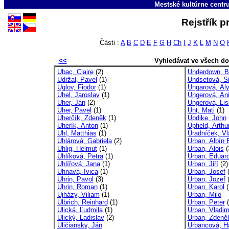
Mestské kultúrne cent
Rejstřík p
Části :
A
B
C
D
E
F
G
H
Ch
I
J
K
L
M
N
O
<<
Vyhledávat ve všech d
Ubac, Claire
(2)
Underdown, B
Udržal, Pavel
(1)
Undsetová, Si
Uglov, Fiodor
(1)
Ungarová, Al
Uhel, Jaroslav
(1)
Ungerová, Ani
Uher, Ján
(2)
Ungerová, Lis
Uher, Pavel
(1)
Unt, Mati
(1)
Uherčík, Zdeněk
(1)
Updike, John
Uherík, Anton
(1)
Upfield, Arthu
Uhl, Matthias
(1)
Úradníček, Vl
Uhlárová, Gabriela
(2)
Urban, Albín 
Uhlig, Helmut
(1)
Urban, Alois
(
Uhlíková, Petra
(1)
Urban, Eduar
Uhlířová, Jana
(1)
Urban, Jiří
(2)
Uhnavá, Ivica
(1)
Urban, Josef
(
Uhrin, Pavol
(3)
Urban, Jozef
(
Uhrin, Roman
(1)
Urban, Karol
(
Ujházy, Viliam
(1)
Urban, Milo
Ulbrich, Reinhard
(1)
Urban, Peter
(
Ulická, Ľudmila
(1)
Urban, Vladim
Ulický, Ladislav
(2)
Urban, Zdeně
Uličiansky, Ján
Urbancová, H