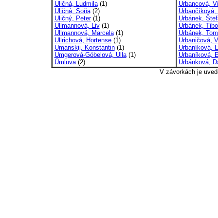
Uličná, Ludmila
(1)
Urbancová, Vi
Uličná, Soňa
(2)
Urbančíková, 
Uličný, Peter
(1)
Urbánek, Štef
Ullmannová, Liv
(1)
Urbánek, Tibo
Ullmannová, Marcela
(1)
Urbánek, Tom
Ullrichová, Hortense
(1)
Urbaničová, V
Umanskij, Konstantin
(1)
Urbaníková, 
Umgerová-Göbelová, Ulla
(1)
Urbaníková, E
Ůmluva
(2)
Urbánková, D
V závorkách je uved